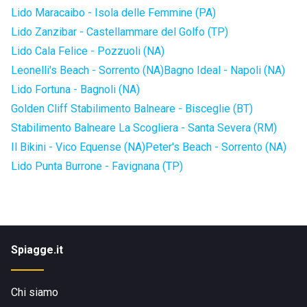
Lido Maracaibo - Isola delle Femmine (PA)
Lido Zanzibar - Castellammare del Golfo (TP)
Lido Cala Felice - Pozzuoli (NA)
Leonelli's Beach - Sorrento (NA)
Bagno Ideal - Napoli (NA)
Lido Fortuna - Bagnoli (NA)
Golden Cliff Stabilimento Balneare - Bisceglie (BT)
Stabilimento Balneare La Scogliera - Santa Severa (RM)
Il Bikini - Vico Equense (NA)
Peter's Beach - Sorrento (NA)
Lido Punta Burrone - Favignana (TP)
Spiagge.it
Chi siamo