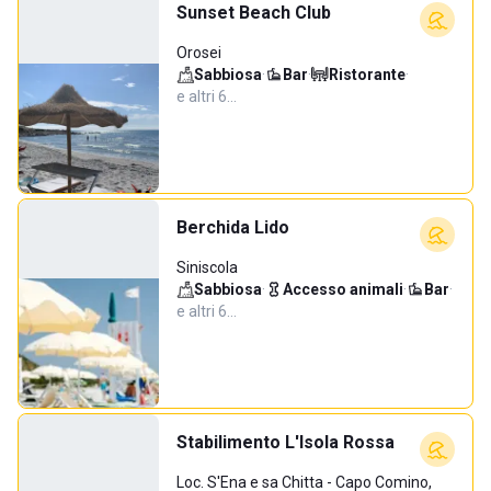
Sunset Beach Club
Orosei
Sabbiosa
·
Bar
·
Ristorante
·
e altri 6…
Berchida Lido
Siniscola
Sabbiosa
·
Accesso animali
·
Bar
·
e altri 6…
Stabilimento L'Isola Rossa
Loc. S'Ena e sa Chitta - Capo Comino,