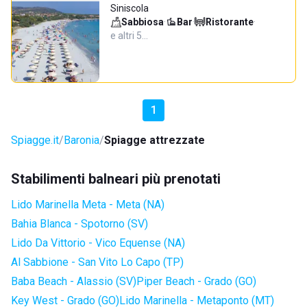
Siniscola
Sabbiosa
·
Bar
·
Ristorante
·
e altri 5…
1
Spiagge.it
Baronia
Spiagge attrezzate
Stabilimenti balneari più prenotati
Lido Marinella Meta - Meta (NA)
Bahia Blanca - Spotorno (SV)
Lido Da Vittorio - Vico Equense (NA)
Al Sabbione - San Vito Lo Capo (TP)
Baba Beach - Alassio (SV)
Piper Beach - Grado (GO)
Key West - Grado (GO)
Lido Marinella - Metaponto (MT)