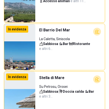
Accesso animali
·
e altri 11…
In evidenza
El Barrio Del Mar
La Caletta, Siniscola
Sabbiosa
·
Bar
·
Ristorante
·
e altri 6…
In evidenza
Stella di Mare
Su Petrosu, Orosei
Sabbiosa
·
Doccia calda
·
Bar
·
e altri 3…