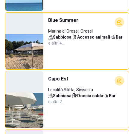
Blue Summer
Marina di Orosei, Orosei
Sabbiosa
·
Accesso animali
·
Bar
·
e altri 4…
Capo Est
Località Silitta, Siniscola
Sabbiosa
·
Doccia calda
·
Bar
·
e altri 2…