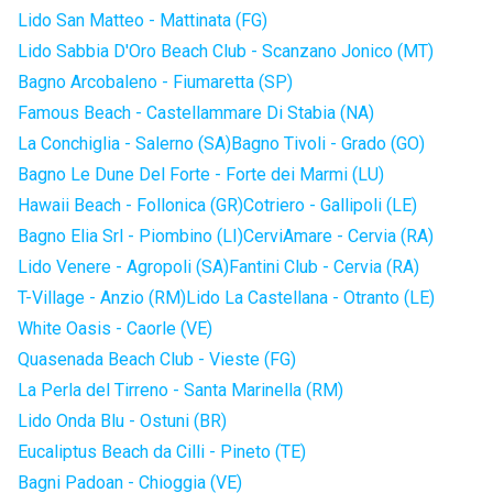
Lido San Matteo - Mattinata (FG)
Lido Sabbia D'Oro Beach Club - Scanzano Jonico (MT)
Bagno Arcobaleno - Fiumaretta (SP)
Famous Beach - Castellammare Di Stabia (NA)
La Conchiglia - Salerno (SA)
Bagno Tivoli - Grado (GO)
Bagno Le Dune Del Forte - Forte dei Marmi (LU)
Hawaii Beach - Follonica (GR)
Cotriero - Gallipoli (LE)
Bagno Elia Srl - Piombino (LI)
CerviAmare - Cervia (RA)
Lido Venere - Agropoli (SA)
Fantini Club - Cervia (RA)
T-Village - Anzio (RM)
Lido La Castellana - Otranto (LE)
White Oasis - Caorle (VE)
Quasenada Beach Club - Vieste (FG)
La Perla del Tirreno - Santa Marinella (RM)
Lido Onda Blu - Ostuni (BR)
Eucaliptus Beach da Cilli - Pineto (TE)
Bagni Padoan - Chioggia (VE)