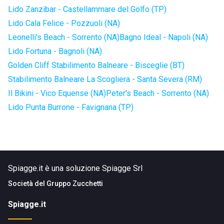
Lido Zanzibar - Castellammare del Golfo (TP)
Lido Cala Felice - Pozzuoli (NA)
Leonelli's Beach - Sorrento (NA)
Bagno Ideal - Napoli (NA)
Lido Fortuna - Bagnoli (NA)
Golden Cliff Stabilimento Balneare - Bisceglie (BT)
Stabilimento Balneare La Scogliera - Santa Severa (RM)
Il Bikini - Vico Equense (NA)
Peter's Beach - Sorrento (NA)
Lido Punta Burrone - Favignana (TP)
Spiagge.it è una soluzione Spiagge Srl
Società del
Gruppo Zucchetti
Spiagge.it