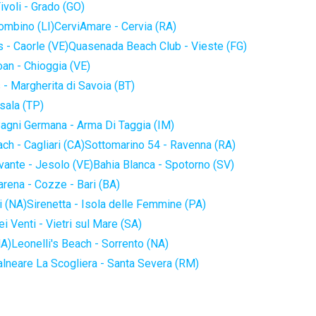
ivoli - Grado (GO)
iombino (LI)
CerviAmare - Cervia (RA)
 - Caorle (VE)
Quasenada Beach Club - Vieste (FG)
an - Chioggia (VE)
 - Margherita di Savoia (BT)
sala (TP)
agni Germana - Arma Di Taggia (IM)
ch - Cagliari (CA)
Sottomarino 54 - Ravenna (RA)
vante - Jesolo (VE)
Bahia Blanca - Spotorno (SV)
arena - Cozze - Bari (BA)
i (NA)
Sirenetta - Isola delle Femmine (PA)
i Venti - Vietri sul Mare (SA)
NA)
Leonelli's Beach - Sorrento (NA)
alneare La Scogliera - Santa Severa (RM)