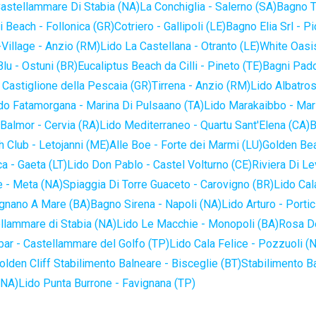
astellammare Di Stabia (NA)
La Conchiglia - Salerno (SA)
Bagno T
 Beach - Follonica (GR)
Cotriero - Gallipoli (LE)
Bagno Elia Srl - P
-Village - Anzio (RM)
Lido La Castellana - Otranto (LE)
White Oasis
lu - Ostuni (BR)
Eucaliptus Beach da Cilli - Pineto (TE)
Bagni Pado
 Castiglione della Pescaia (GR)
Tirrena - Anzio (RM)
Lido Albatros
do Fatamorgana - Marina Di Pulsaano (TA)
Lido Marakaibbo - Mar
Balmor - Cervia (RA)
Lido Mediterraneo - Quartu Sant'Elena (CA)
B
 Club - Letojanni (ME)
Alle Boe - Forte dei Marmi (LU)
Golden Bea
a - Gaeta (LT)
Lido Don Pablo - Castel Volturno (CE)
Riviera Di Le
 - Meta (NA)
Spiaggia Di Torre Guaceto - Carovigno (BR)
Lido Cal
ignano A Mare (BA)
Bagno Sirena - Napoli (NA)
Lido Arturo - Portic
llammare di Stabia (NA)
Lido Le Macchie - Monopoli (BA)
Rosa De
bar - Castellammare del Golfo (TP)
Lido Cala Felice - Pozzuoli (
olden Cliff Stabilimento Balneare - Bisceglie (BT)
Stabilimento B
(NA)
Lido Punta Burrone - Favignana (TP)