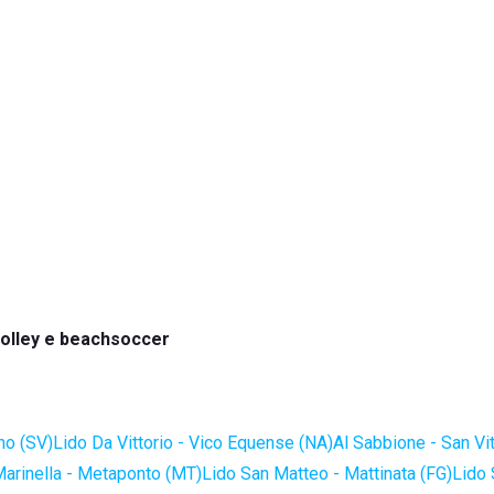
olley e beachsoccer
no (SV)
Lido Da Vittorio - Vico Equense (NA)
Al Sabbione - San Vi
Marinella - Metaponto (MT)
Lido San Matteo - Mattinata (FG)
Lido 