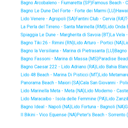
Bagno Arcobaleno - Fiumaretta (SP)
Famous Beach - C
Bagno Le Dune Del Forte - Forte dei Marmi (LU)
Hawaii
Lido Venere - Agropoli (SA)
Fantini Club - Cervia (RA)
T
La Perla del Tirreno - Santa Marinella (RM)
Lido Onda B
Spiaggia Le Dune - Margherita di Savoia (BT)
La Vela -
Bagno Tiki 26 - Rimini (RN)
Lido Arturo - Portici (NA)
Li
Bagno la Versiliana - Marina di Pietrasanta (LU)
Bagno 
Bagno Fassoni - Marina di Massa (MS)
Paradise Beach
Bagno Caesar 222 - Lido Adriano (RA)
Lido Bahia Blanc
Lido 48 Beach - Marina Di Pisticci (MT)
Lido Metamare
Panorama Beach - Maiori (SA)
Cala San Giovanni - Pol
Lido Marinella Meta - Meta (NA)
Lido Moderno - Caste
Lido Maracaibo - Isola delle Femmine (PA)
Lido Zanzi
Bagno Ideal - Napoli (NA)
Lido Fortuna - Bagnoli (NA)
G
Il Bikini - Vico Equense (NA)
Peter's Beach - Sorrento 