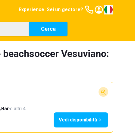
Experience
Sei un gestore?
Cerca
e beachsoccer Vesuviano:
Bar
·
e altri 4…
Vedi disponibilità