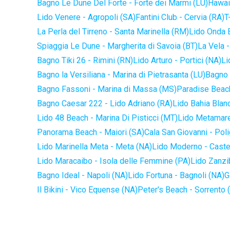
Bagno Le Dune Del Forte - Forte dei Marmi (LU)
Hawaii
Lido Venere - Agropoli (SA)
Fantini Club - Cervia (RA)
T
La Perla del Tirreno - Santa Marinella (RM)
Lido Onda B
Spiaggia Le Dune - Margherita di Savoia (BT)
La Vela -
Bagno Tiki 26 - Rimini (RN)
Lido Arturo - Portici (NA)
Li
Bagno la Versiliana - Marina di Pietrasanta (LU)
Bagno 
Bagno Fassoni - Marina di Massa (MS)
Paradise Beach
Bagno Caesar 222 - Lido Adriano (RA)
Lido Bahia Blanc
Lido 48 Beach - Marina Di Pisticci (MT)
Lido Metamare
Panorama Beach - Maiori (SA)
Cala San Giovanni - Pol
Lido Marinella Meta - Meta (NA)
Lido Moderno - Caste
Lido Maracaibo - Isola delle Femmine (PA)
Lido Zanzi
Bagno Ideal - Napoli (NA)
Lido Fortuna - Bagnoli (NA)
G
Il Bikini - Vico Equense (NA)
Peter's Beach - Sorrento 