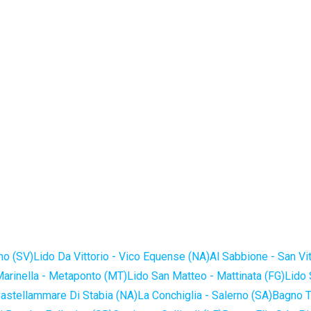
no (SV)
Lido Da Vittorio - Vico Equense (NA)
Al Sabbione - San Vi
Marinella - Metaponto (MT)
Lido San Matteo - Mattinata (FG)
Lido 
astellammare Di Stabia (NA)
La Conchiglia - Salerno (SA)
Bagno T