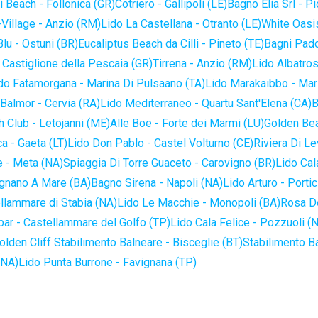
 Beach - Follonica (GR)
Cotriero - Gallipoli (LE)
Bagno Elia Srl - P
-Village - Anzio (RM)
Lido La Castellana - Otranto (LE)
White Oasis
lu - Ostuni (BR)
Eucaliptus Beach da Cilli - Pineto (TE)
Bagni Pado
 Castiglione della Pescaia (GR)
Tirrena - Anzio (RM)
Lido Albatros
do Fatamorgana - Marina Di Pulsaano (TA)
Lido Marakaibbo - Mar
Balmor - Cervia (RA)
Lido Mediterraneo - Quartu Sant'Elena (CA)
B
 Club - Letojanni (ME)
Alle Boe - Forte dei Marmi (LU)
Golden Bea
a - Gaeta (LT)
Lido Don Pablo - Castel Volturno (CE)
Riviera Di Le
 - Meta (NA)
Spiaggia Di Torre Guaceto - Carovigno (BR)
Lido Cal
ignano A Mare (BA)
Bagno Sirena - Napoli (NA)
Lido Arturo - Portic
llammare di Stabia (NA)
Lido Le Macchie - Monopoli (BA)
Rosa De
bar - Castellammare del Golfo (TP)
Lido Cala Felice - Pozzuoli (
olden Cliff Stabilimento Balneare - Bisceglie (BT)
Stabilimento B
(NA)
Lido Punta Burrone - Favignana (TP)