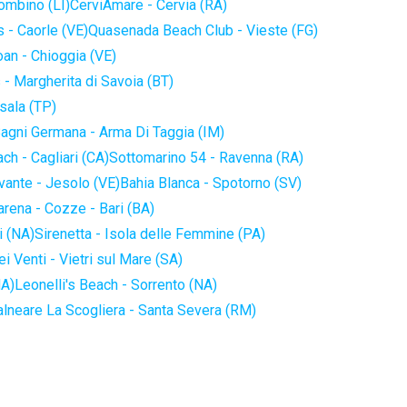
iombino (LI)
CerviAmare - Cervia (RA)
 - Caorle (VE)
Quasenada Beach Club - Vieste (FG)
an - Chioggia (VE)
 - Margherita di Savoia (BT)
sala (TP)
agni Germana - Arma Di Taggia (IM)
ch - Cagliari (CA)
Sottomarino 54 - Ravenna (RA)
vante - Jesolo (VE)
Bahia Blanca - Spotorno (SV)
arena - Cozze - Bari (BA)
i (NA)
Sirenetta - Isola delle Femmine (PA)
i Venti - Vietri sul Mare (SA)
NA)
Leonelli's Beach - Sorrento (NA)
alneare La Scogliera - Santa Severa (RM)