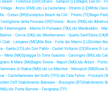
 Beach - Follonica (GR)
Cotriero - Gallipoli (LE)
Bagno Elia Srl - P
-Village - Anzio (RM)
Lido La Castellana - Otranto (LE)
White Oasis
lu - Ostuni (BR)
Eucaliptus Beach da Cilli - Pineto (TE)
Bagni Pado
 Castiglione della Pescaia (GR)
Tirrena - Anzio (RM)
Lido Albatros
do Fatamorgana - Marina Di Pulsaano (TA)
Lido Marakaibbo - Mar
Balmor - Cervia (RA)
Lido Mediterraneo - Quartu Sant'Elena (CA)
B
 Club - Letojanni (ME)
Alle Boe - Forte dei Marmi (LU)
Golden Bea
a - Gaeta (LT)
Lido Don Pablo - Castel Volturno (CE)
Riviera Di Le
 - Meta (NA)
Spiaggia Di Torre Guaceto - Carovigno (BR)
Lido Cal
ignano A Mare (BA)
Bagno Sirena - Napoli (NA)
Lido Arturo - Portic
llammare di Stabia (NA)
Lido Le Macchie - Monopoli (BA)
Rosa De
bar - Castellammare del Golfo (TP)
Lido Cala Felice - Pozzuoli (
olden Cliff Stabilimento Balneare - Bisceglie (BT)
Stabilimento B
(NA)
Lido Punta Burrone - Favignana (TP)