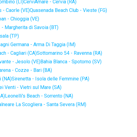
iombino (LI)
CerviAmare - Cervia (RA)
 - Caorle (VE)
Quasenada Beach Club - Vieste (FG)
an - Chioggia (VE)
 - Margherita di Savoia (BT)
sala (TP)
agni Germana - Arma Di Taggia (IM)
ch - Cagliari (CA)
Sottomarino 54 - Ravenna (RA)
vante - Jesolo (VE)
Bahia Blanca - Spotorno (SV)
arena - Cozze - Bari (BA)
i (NA)
Sirenetta - Isola delle Femmine (PA)
i Venti - Vietri sul Mare (SA)
NA)
Leonelli's Beach - Sorrento (NA)
alneare La Scogliera - Santa Severa (RM)