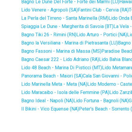
Bagno Le Dune Del Forte - Forte dei Marmi (LU)
Hawaii
Lido Venere - Agropoli (SA)
Fantini Club - Cervia (RA)
T
La Perla del Tirreno - Santa Marinella (RM)
Lido Onda B
Spiaggia Le Dune - Margherita di Savoia (BT)
La Vela -
Bagno Tiki 26 - Rimini (RN)
Lido Arturo - Portici (NA)
Li
Bagno la Versiliana - Marina di Pietrasanta (LU)
Bagno 
Bagno Fassoni - Marina di Massa (MS)
Paradise Beach
Bagno Caesar 222 - Lido Adriano (RA)
Lido Bahia Blanc
Lido 48 Beach - Marina Di Pisticci (MT)
Lido Metamare
Panorama Beach - Maiori (SA)
Cala San Giovanni - Pol
Lido Marinella Meta - Meta (NA)
Lido Moderno - Caste
Lido Maracaibo - Isola delle Femmine (PA)
Lido Zanzi
Bagno Ideal - Napoli (NA)
Lido Fortuna - Bagnoli (NA)
G
Il Bikini - Vico Equense (NA)
Peter's Beach - Sorrento 