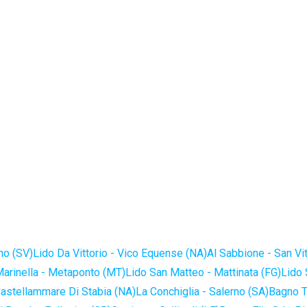
no (SV)
Lido Da Vittorio - Vico Equense (NA)
Al Sabbione - San Vi
Marinella - Metaponto (MT)
Lido San Matteo - Mattinata (FG)
Lido 
astellammare Di Stabia (NA)
La Conchiglia - Salerno (SA)
Bagno T