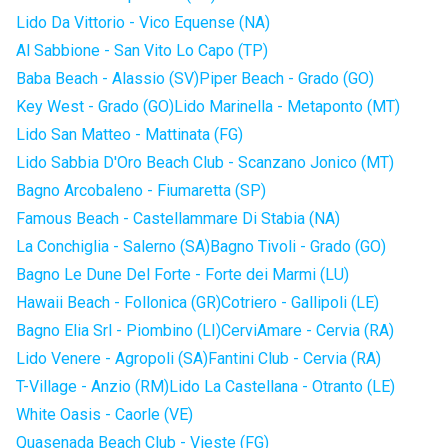
Lido Da Vittorio - Vico Equense (NA)
Al Sabbione - San Vito Lo Capo (TP)
Baba Beach - Alassio (SV)
Piper Beach - Grado (GO)
Key West - Grado (GO)
Lido Marinella - Metaponto (MT)
Lido San Matteo - Mattinata (FG)
Lido Sabbia D'Oro Beach Club - Scanzano Jonico (MT)
Bagno Arcobaleno - Fiumaretta (SP)
Famous Beach - Castellammare Di Stabia (NA)
La Conchiglia - Salerno (SA)
Bagno Tivoli - Grado (GO)
Bagno Le Dune Del Forte - Forte dei Marmi (LU)
Hawaii Beach - Follonica (GR)
Cotriero - Gallipoli (LE)
Bagno Elia Srl - Piombino (LI)
CerviAmare - Cervia (RA)
Lido Venere - Agropoli (SA)
Fantini Club - Cervia (RA)
T-Village - Anzio (RM)
Lido La Castellana - Otranto (LE)
White Oasis - Caorle (VE)
Quasenada Beach Club - Vieste (FG)