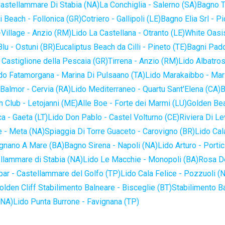
astellammare Di Stabia (NA)
La Conchiglia - Salerno (SA)
Bagno T
 Beach - Follonica (GR)
Cotriero - Gallipoli (LE)
Bagno Elia Srl - P
-Village - Anzio (RM)
Lido La Castellana - Otranto (LE)
White Oasis
lu - Ostuni (BR)
Eucaliptus Beach da Cilli - Pineto (TE)
Bagni Pado
 Castiglione della Pescaia (GR)
Tirrena - Anzio (RM)
Lido Albatros
do Fatamorgana - Marina Di Pulsaano (TA)
Lido Marakaibbo - Mar
Balmor - Cervia (RA)
Lido Mediterraneo - Quartu Sant'Elena (CA)
B
 Club - Letojanni (ME)
Alle Boe - Forte dei Marmi (LU)
Golden Bea
a - Gaeta (LT)
Lido Don Pablo - Castel Volturno (CE)
Riviera Di Le
 - Meta (NA)
Spiaggia Di Torre Guaceto - Carovigno (BR)
Lido Cal
ignano A Mare (BA)
Bagno Sirena - Napoli (NA)
Lido Arturo - Portic
llammare di Stabia (NA)
Lido Le Macchie - Monopoli (BA)
Rosa De
bar - Castellammare del Golfo (TP)
Lido Cala Felice - Pozzuoli (
olden Cliff Stabilimento Balneare - Bisceglie (BT)
Stabilimento B
(NA)
Lido Punta Burrone - Favignana (TP)