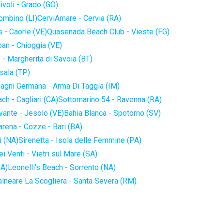
ivoli - Grado (GO)
iombino (LI)
CerviAmare - Cervia (RA)
 - Caorle (VE)
Quasenada Beach Club - Vieste (FG)
an - Chioggia (VE)
 - Margherita di Savoia (BT)
sala (TP)
agni Germana - Arma Di Taggia (IM)
ch - Cagliari (CA)
Sottomarino 54 - Ravenna (RA)
vante - Jesolo (VE)
Bahia Blanca - Spotorno (SV)
arena - Cozze - Bari (BA)
i (NA)
Sirenetta - Isola delle Femmine (PA)
i Venti - Vietri sul Mare (SA)
NA)
Leonelli's Beach - Sorrento (NA)
alneare La Scogliera - Santa Severa (RM)