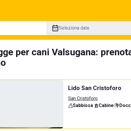
Seleziona date
gge per cani Valsugana: prenot
no
Lido San Cristoforo
San Cristoforo
Sabbiosa
·
Cabine
·
Docci