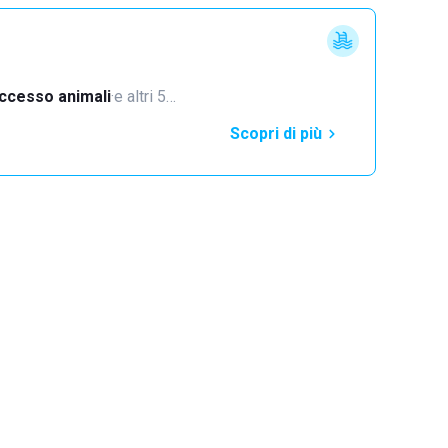
ccesso animali
·
e altri 5…
Scopri di più