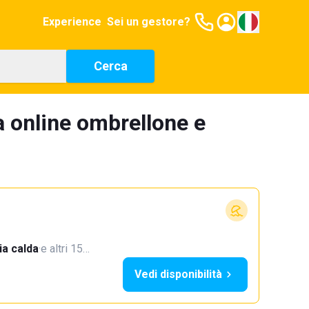
Experience
Sei un gestore?
Cerca
a online ombrellone e
a calda
·
e altri 15…
Vedi disponibilità