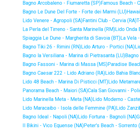
Bagno Arcobaleno - Fiumaretta (SP)
Famous Beach - C
Bagno Le Dune Del Forte - Forte dei Marmi (LU)
Hawaii
Lido Venere - Agropoli (SA)
Fantini Club - Cervia (RA)
T
La Perla del Tirreno - Santa Marinella (RM)
Lido Onda B
Spiaggia Le Dune - Margherita di Savoia (BT)
La Vela -
Bagno Tiki 26 - Rimini (RN)
Lido Arturo - Portici (NA)
Li
Bagno la Versiliana - Marina di Pietrasanta (LU)
Bagno 
Bagno Fassoni - Marina di Massa (MS)
Paradise Beach
Bagno Caesar 222 - Lido Adriano (RA)
Lido Bahia Blanc
Lido 48 Beach - Marina Di Pisticci (MT)
Lido Metamare
Panorama Beach - Maiori (SA)
Cala San Giovanni - Pol
Lido Marinella Meta - Meta (NA)
Lido Moderno - Caste
Lido Maracaibo - Isola delle Femmine (PA)
Lido Zanzi
Bagno Ideal - Napoli (NA)
Lido Fortuna - Bagnoli (NA)
G
Il Bikini - Vico Equense (NA)
Peter's Beach - Sorrento 