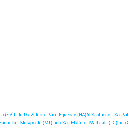
no (SV)
Lido Da Vittorio - Vico Equense (NA)
Al Sabbione - San Vi
Marinella - Metaponto (MT)
Lido San Matteo - Mattinata (FG)
Lido 