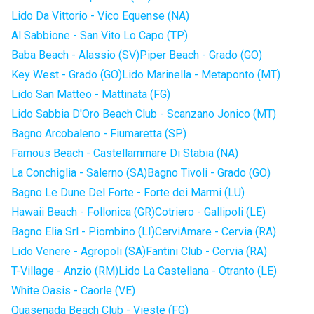
Lido Da Vittorio - Vico Equense (NA)
Al Sabbione - San Vito Lo Capo (TP)
Baba Beach - Alassio (SV)
Piper Beach - Grado (GO)
Key West - Grado (GO)
Lido Marinella - Metaponto (MT)
Lido San Matteo - Mattinata (FG)
Lido Sabbia D'Oro Beach Club - Scanzano Jonico (MT)
Bagno Arcobaleno - Fiumaretta (SP)
Famous Beach - Castellammare Di Stabia (NA)
La Conchiglia - Salerno (SA)
Bagno Tivoli - Grado (GO)
Bagno Le Dune Del Forte - Forte dei Marmi (LU)
Hawaii Beach - Follonica (GR)
Cotriero - Gallipoli (LE)
Bagno Elia Srl - Piombino (LI)
CerviAmare - Cervia (RA)
Lido Venere - Agropoli (SA)
Fantini Club - Cervia (RA)
T-Village - Anzio (RM)
Lido La Castellana - Otranto (LE)
White Oasis - Caorle (VE)
Quasenada Beach Club - Vieste (FG)