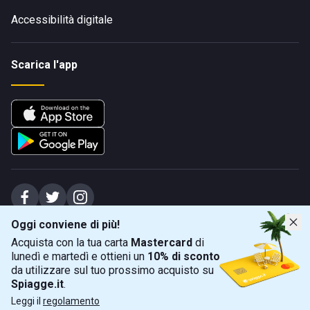
Accessibilità digitale
Scarica l'app
Oggi conviene di più!
Spiagge Srl - Sede legale: Via Marecchiese 48, 47923 Rimini (RN), IT -
Acquista con la tua carta
Mastercard
di
capitale sociale Euro 31245,57 - Iscritta al registro delle imprese di Rimini
lunedì e martedì e ottieni un
10% di sconto
Sede operativa: Via Flaminia 180, 47924 Rimini (RN), IT
-
+39 0541 772375
-
info@spiagge.it
- p.i./c.f. 04536640404
da utilizzare sul tuo prossimo acquisto su
Spiagge.it
.
Mappa
Filtra
©
2026
Spiagge Srl. Tutti i diritti riservati.
Leggi il
regolamento