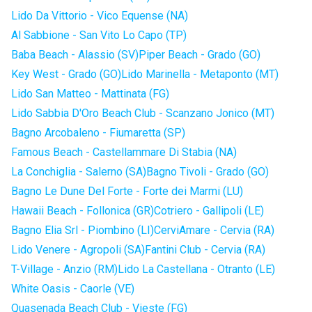
Lido Da Vittorio - Vico Equense (NA)
Al Sabbione - San Vito Lo Capo (TP)
Baba Beach - Alassio (SV)
Piper Beach - Grado (GO)
Key West - Grado (GO)
Lido Marinella - Metaponto (MT)
Lido San Matteo - Mattinata (FG)
Lido Sabbia D'Oro Beach Club - Scanzano Jonico (MT)
Bagno Arcobaleno - Fiumaretta (SP)
Famous Beach - Castellammare Di Stabia (NA)
La Conchiglia - Salerno (SA)
Bagno Tivoli - Grado (GO)
Bagno Le Dune Del Forte - Forte dei Marmi (LU)
Hawaii Beach - Follonica (GR)
Cotriero - Gallipoli (LE)
Bagno Elia Srl - Piombino (LI)
CerviAmare - Cervia (RA)
Lido Venere - Agropoli (SA)
Fantini Club - Cervia (RA)
T-Village - Anzio (RM)
Lido La Castellana - Otranto (LE)
White Oasis - Caorle (VE)
Quasenada Beach Club - Vieste (FG)