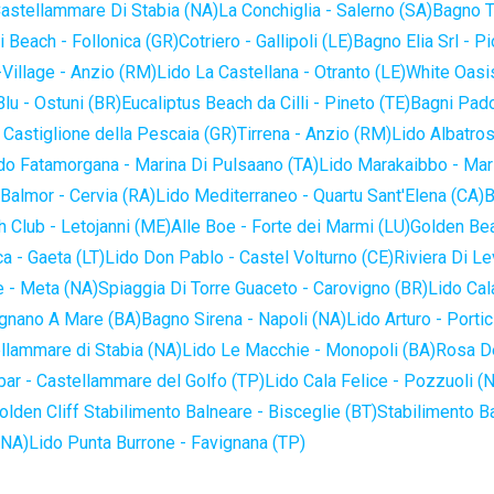
astellammare Di Stabia (NA)
La Conchiglia - Salerno (SA)
Bagno T
 Beach - Follonica (GR)
Cotriero - Gallipoli (LE)
Bagno Elia Srl - P
-Village - Anzio (RM)
Lido La Castellana - Otranto (LE)
White Oasis
lu - Ostuni (BR)
Eucaliptus Beach da Cilli - Pineto (TE)
Bagni Pado
 Castiglione della Pescaia (GR)
Tirrena - Anzio (RM)
Lido Albatros
do Fatamorgana - Marina Di Pulsaano (TA)
Lido Marakaibbo - Mar
Balmor - Cervia (RA)
Lido Mediterraneo - Quartu Sant'Elena (CA)
B
 Club - Letojanni (ME)
Alle Boe - Forte dei Marmi (LU)
Golden Bea
a - Gaeta (LT)
Lido Don Pablo - Castel Volturno (CE)
Riviera Di Le
 - Meta (NA)
Spiaggia Di Torre Guaceto - Carovigno (BR)
Lido Cal
ignano A Mare (BA)
Bagno Sirena - Napoli (NA)
Lido Arturo - Portic
llammare di Stabia (NA)
Lido Le Macchie - Monopoli (BA)
Rosa De
bar - Castellammare del Golfo (TP)
Lido Cala Felice - Pozzuoli (
olden Cliff Stabilimento Balneare - Bisceglie (BT)
Stabilimento B
(NA)
Lido Punta Burrone - Favignana (TP)