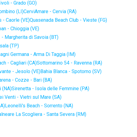
ivoli - Grado (GO)
iombino (LI)
CerviAmare - Cervia (RA)
 - Caorle (VE)
Quasenada Beach Club - Vieste (FG)
an - Chioggia (VE)
 - Margherita di Savoia (BT)
sala (TP)
agni Germana - Arma Di Taggia (IM)
ch - Cagliari (CA)
Sottomarino 54 - Ravenna (RA)
vante - Jesolo (VE)
Bahia Blanca - Spotorno (SV)
arena - Cozze - Bari (BA)
i (NA)
Sirenetta - Isola delle Femmine (PA)
i Venti - Vietri sul Mare (SA)
NA)
Leonelli's Beach - Sorrento (NA)
alneare La Scogliera - Santa Severa (RM)