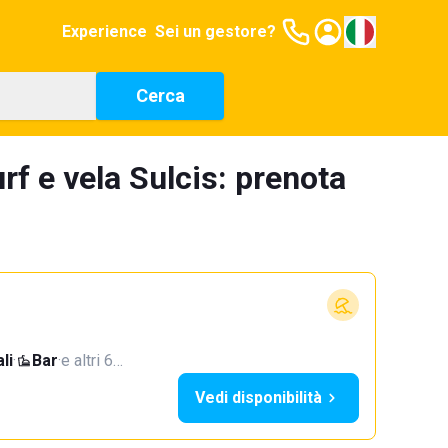
Experience
Sei un gestore?
Cerca
rf e vela Sulcis: prenota
li
·
Bar
·
e altri 6…
Vedi disponibilità