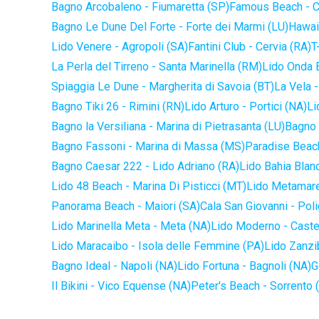
Bagno Arcobaleno - Fiumaretta (SP)
Famous Beach - C
Bagno Le Dune Del Forte - Forte dei Marmi (LU)
Hawaii
Lido Venere - Agropoli (SA)
Fantini Club - Cervia (RA)
T
La Perla del Tirreno - Santa Marinella (RM)
Lido Onda B
Spiaggia Le Dune - Margherita di Savoia (BT)
La Vela -
Bagno Tiki 26 - Rimini (RN)
Lido Arturo - Portici (NA)
Li
Bagno la Versiliana - Marina di Pietrasanta (LU)
Bagno 
Bagno Fassoni - Marina di Massa (MS)
Paradise Beach
Bagno Caesar 222 - Lido Adriano (RA)
Lido Bahia Blanc
Lido 48 Beach - Marina Di Pisticci (MT)
Lido Metamare
Panorama Beach - Maiori (SA)
Cala San Giovanni - Pol
Lido Marinella Meta - Meta (NA)
Lido Moderno - Caste
Lido Maracaibo - Isola delle Femmine (PA)
Lido Zanzi
Bagno Ideal - Napoli (NA)
Lido Fortuna - Bagnoli (NA)
G
Il Bikini - Vico Equense (NA)
Peter's Beach - Sorrento 