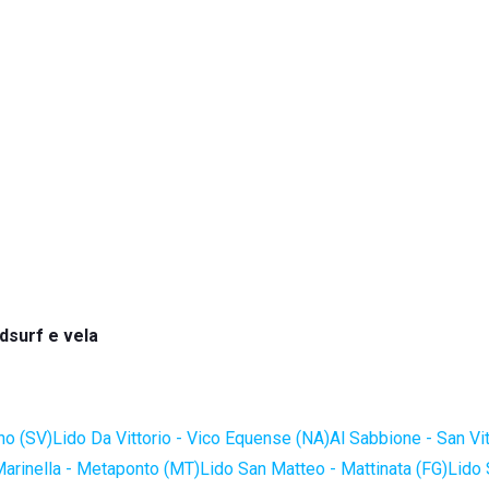
dsurf e vela
no (SV)
Lido Da Vittorio - Vico Equense (NA)
Al Sabbione - San Vi
Marinella - Metaponto (MT)
Lido San Matteo - Mattinata (FG)
Lido 