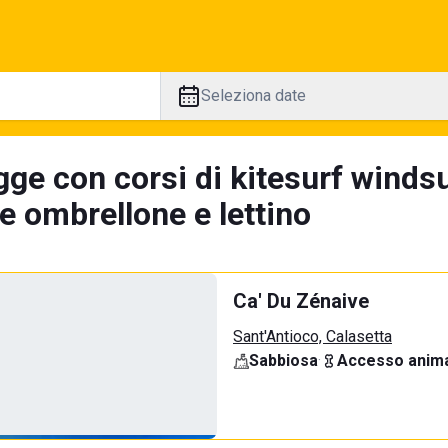
Seleziona date
ge con corsi di kitesurf windsu
e ombrellone e lettino
Ca' Du Zénaive
Sant'Antioco, Calasetta
Sabbiosa
·
Accesso anima