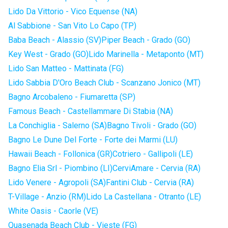
Lido Da Vittorio - Vico Equense (NA)
Al Sabbione - San Vito Lo Capo (TP)
Baba Beach - Alassio (SV)
Piper Beach - Grado (GO)
Key West - Grado (GO)
Lido Marinella - Metaponto (MT)
Lido San Matteo - Mattinata (FG)
Lido Sabbia D'Oro Beach Club - Scanzano Jonico (MT)
Bagno Arcobaleno - Fiumaretta (SP)
Famous Beach - Castellammare Di Stabia (NA)
La Conchiglia - Salerno (SA)
Bagno Tivoli - Grado (GO)
Bagno Le Dune Del Forte - Forte dei Marmi (LU)
Hawaii Beach - Follonica (GR)
Cotriero - Gallipoli (LE)
Bagno Elia Srl - Piombino (LI)
CerviAmare - Cervia (RA)
Lido Venere - Agropoli (SA)
Fantini Club - Cervia (RA)
T-Village - Anzio (RM)
Lido La Castellana - Otranto (LE)
White Oasis - Caorle (VE)
Quasenada Beach Club - Vieste (FG)