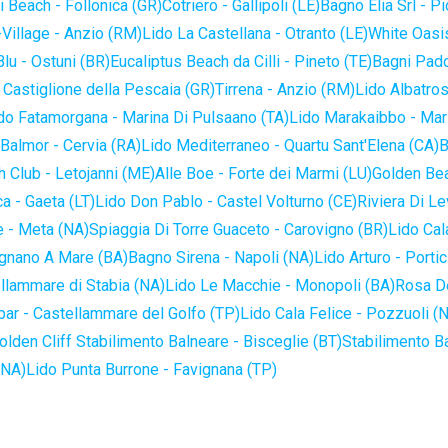
 Beach - Follonica (GR)
Cotriero - Gallipoli (LE)
Bagno Elia Srl - P
-Village - Anzio (RM)
Lido La Castellana - Otranto (LE)
White Oasis
lu - Ostuni (BR)
Eucaliptus Beach da Cilli - Pineto (TE)
Bagni Pado
 Castiglione della Pescaia (GR)
Tirrena - Anzio (RM)
Lido Albatros
do Fatamorgana - Marina Di Pulsaano (TA)
Lido Marakaibbo - Mar
Balmor - Cervia (RA)
Lido Mediterraneo - Quartu Sant'Elena (CA)
B
 Club - Letojanni (ME)
Alle Boe - Forte dei Marmi (LU)
Golden Bea
a - Gaeta (LT)
Lido Don Pablo - Castel Volturno (CE)
Riviera Di Le
 - Meta (NA)
Spiaggia Di Torre Guaceto - Carovigno (BR)
Lido Cal
ignano A Mare (BA)
Bagno Sirena - Napoli (NA)
Lido Arturo - Portic
llammare di Stabia (NA)
Lido Le Macchie - Monopoli (BA)
Rosa De
bar - Castellammare del Golfo (TP)
Lido Cala Felice - Pozzuoli (
olden Cliff Stabilimento Balneare - Bisceglie (BT)
Stabilimento B
(NA)
Lido Punta Burrone - Favignana (TP)