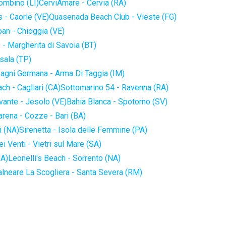
iombino (LI)
CerviAmare - Cervia (RA)
 - Caorle (VE)
Quasenada Beach Club - Vieste (FG)
an - Chioggia (VE)
 - Margherita di Savoia (BT)
sala (TP)
agni Germana - Arma Di Taggia (IM)
ch - Cagliari (CA)
Sottomarino 54 - Ravenna (RA)
vante - Jesolo (VE)
Bahia Blanca - Spotorno (SV)
arena - Cozze - Bari (BA)
i (NA)
Sirenetta - Isola delle Femmine (PA)
i Venti - Vietri sul Mare (SA)
NA)
Leonelli's Beach - Sorrento (NA)
alneare La Scogliera - Santa Severa (RM)