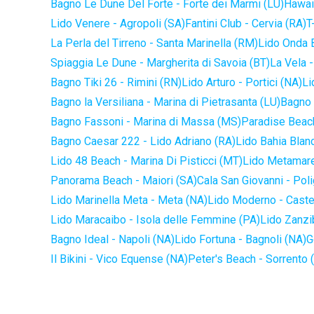
Bagno Le Dune Del Forte - Forte dei Marmi (LU)
Hawaii
Lido Venere - Agropoli (SA)
Fantini Club - Cervia (RA)
T
La Perla del Tirreno - Santa Marinella (RM)
Lido Onda B
Spiaggia Le Dune - Margherita di Savoia (BT)
La Vela -
Bagno Tiki 26 - Rimini (RN)
Lido Arturo - Portici (NA)
Li
Bagno la Versiliana - Marina di Pietrasanta (LU)
Bagno 
Bagno Fassoni - Marina di Massa (MS)
Paradise Beach
Bagno Caesar 222 - Lido Adriano (RA)
Lido Bahia Blanc
Lido 48 Beach - Marina Di Pisticci (MT)
Lido Metamare
Panorama Beach - Maiori (SA)
Cala San Giovanni - Pol
Lido Marinella Meta - Meta (NA)
Lido Moderno - Caste
Lido Maracaibo - Isola delle Femmine (PA)
Lido Zanzi
Bagno Ideal - Napoli (NA)
Lido Fortuna - Bagnoli (NA)
G
Il Bikini - Vico Equense (NA)
Peter's Beach - Sorrento 