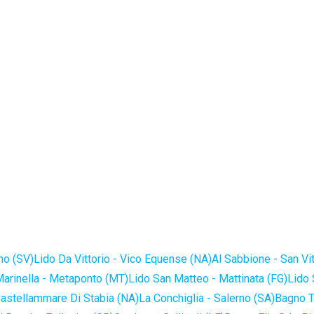
no (SV)
Lido Da Vittorio - Vico Equense (NA)
Al Sabbione - San Vi
Marinella - Metaponto (MT)
Lido San Matteo - Mattinata (FG)
Lido 
astellammare Di Stabia (NA)
La Conchiglia - Salerno (SA)
Bagno T