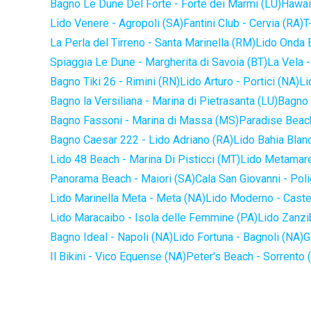
Bagno Le Dune Del Forte - Forte dei Marmi (LU)
Hawaii
Lido Venere - Agropoli (SA)
Fantini Club - Cervia (RA)
T
La Perla del Tirreno - Santa Marinella (RM)
Lido Onda B
Spiaggia Le Dune - Margherita di Savoia (BT)
La Vela -
Bagno Tiki 26 - Rimini (RN)
Lido Arturo - Portici (NA)
Li
Bagno la Versiliana - Marina di Pietrasanta (LU)
Bagno 
Bagno Fassoni - Marina di Massa (MS)
Paradise Beach
Bagno Caesar 222 - Lido Adriano (RA)
Lido Bahia Blanc
Lido 48 Beach - Marina Di Pisticci (MT)
Lido Metamare
Panorama Beach - Maiori (SA)
Cala San Giovanni - Pol
Lido Marinella Meta - Meta (NA)
Lido Moderno - Caste
Lido Maracaibo - Isola delle Femmine (PA)
Lido Zanzi
Bagno Ideal - Napoli (NA)
Lido Fortuna - Bagnoli (NA)
G
Il Bikini - Vico Equense (NA)
Peter's Beach - Sorrento 