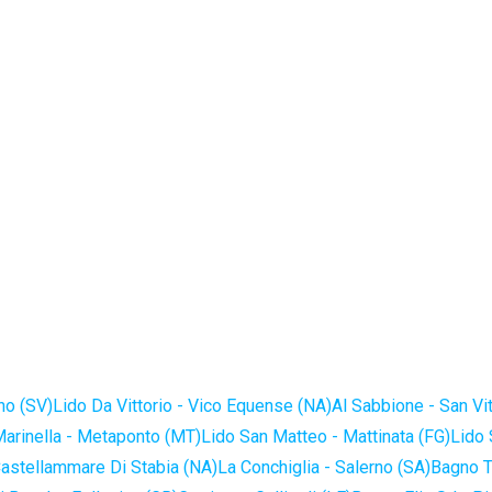
no (SV)
Lido Da Vittorio - Vico Equense (NA)
Al Sabbione - San Vi
Marinella - Metaponto (MT)
Lido San Matteo - Mattinata (FG)
Lido 
astellammare Di Stabia (NA)
La Conchiglia - Salerno (SA)
Bagno T