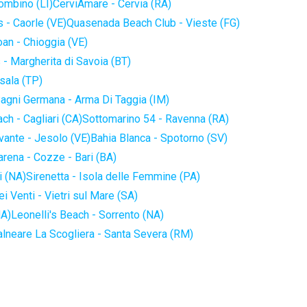
iombino (LI)
CerviAmare - Cervia (RA)
 - Caorle (VE)
Quasenada Beach Club - Vieste (FG)
an - Chioggia (VE)
 - Margherita di Savoia (BT)
sala (TP)
agni Germana - Arma Di Taggia (IM)
ch - Cagliari (CA)
Sottomarino 54 - Ravenna (RA)
vante - Jesolo (VE)
Bahia Blanca - Spotorno (SV)
arena - Cozze - Bari (BA)
i (NA)
Sirenetta - Isola delle Femmine (PA)
i Venti - Vietri sul Mare (SA)
NA)
Leonelli's Beach - Sorrento (NA)
alneare La Scogliera - Santa Severa (RM)