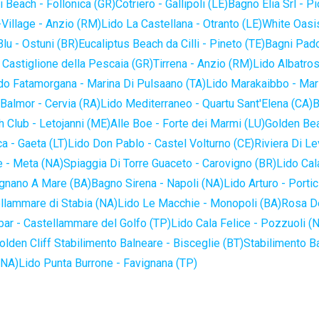
 Beach - Follonica (GR)
Cotriero - Gallipoli (LE)
Bagno Elia Srl - P
-Village - Anzio (RM)
Lido La Castellana - Otranto (LE)
White Oasis
lu - Ostuni (BR)
Eucaliptus Beach da Cilli - Pineto (TE)
Bagni Pado
 Castiglione della Pescaia (GR)
Tirrena - Anzio (RM)
Lido Albatros
do Fatamorgana - Marina Di Pulsaano (TA)
Lido Marakaibbo - Mar
Balmor - Cervia (RA)
Lido Mediterraneo - Quartu Sant'Elena (CA)
B
 Club - Letojanni (ME)
Alle Boe - Forte dei Marmi (LU)
Golden Bea
a - Gaeta (LT)
Lido Don Pablo - Castel Volturno (CE)
Riviera Di Le
 - Meta (NA)
Spiaggia Di Torre Guaceto - Carovigno (BR)
Lido Cal
ignano A Mare (BA)
Bagno Sirena - Napoli (NA)
Lido Arturo - Portic
llammare di Stabia (NA)
Lido Le Macchie - Monopoli (BA)
Rosa De
bar - Castellammare del Golfo (TP)
Lido Cala Felice - Pozzuoli (
olden Cliff Stabilimento Balneare - Bisceglie (BT)
Stabilimento B
(NA)
Lido Punta Burrone - Favignana (TP)