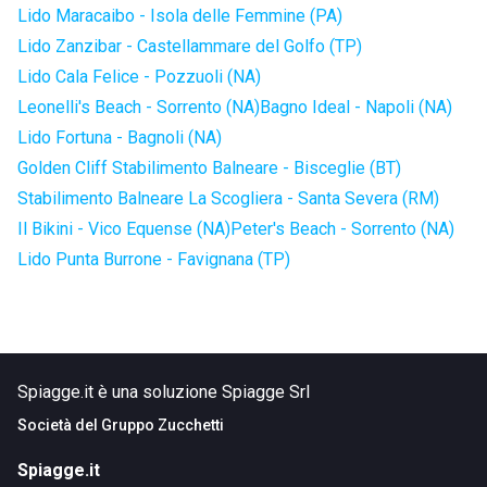
Lido Maracaibo - Isola delle Femmine (PA)
Lido Zanzibar - Castellammare del Golfo (TP)
Lido Cala Felice - Pozzuoli (NA)
Leonelli's Beach - Sorrento (NA)
Bagno Ideal - Napoli (NA)
Lido Fortuna - Bagnoli (NA)
Golden Cliff Stabilimento Balneare - Bisceglie (BT)
Stabilimento Balneare La Scogliera - Santa Severa (RM)
Il Bikini - Vico Equense (NA)
Peter's Beach - Sorrento (NA)
Lido Punta Burrone - Favignana (TP)
Spiagge.it è una soluzione Spiagge Srl
Società del
Gruppo Zucchetti
Spiagge.it