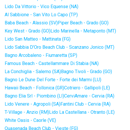
Lido Da Vittorio - Vico Equense (NA)
Al Sabbione - San Vito Lo Capo (TP)
Baba Beach - Alassio (SV)
Piper Beach - Grado (GO)
Key West - Grado (GO)
Lido Marinella - Metaponto (MT)
Lido San Matteo - Mattinata (FG)
Lido Sabbia D'Oro Beach Club - Scanzano Jonico (MT)
Bagno Arcobaleno - Fiumaretta (SP)
Famous Beach - Castellammare Di Stabia (NA)
La Conchiglia - Salerno (SA)
Bagno Tivoli - Grado (GO)
Bagno Le Dune Del Forte - Forte dei Marmi (LU)
Hawaii Beach - Follonica (GR)
Cotriero - Gallipoli (LE)
Bagno Elia Srl - Piombino (LI)
CerviAmare - Cervia (RA)
Lido Venere - Agropoli (SA)
Fantini Club - Cervia (RA)
T-Village - Anzio (RM)
Lido La Castellana - Otranto (LE)
White Oasis - Caorle (VE)
Quasenada Beach Club - Vieste (FG)