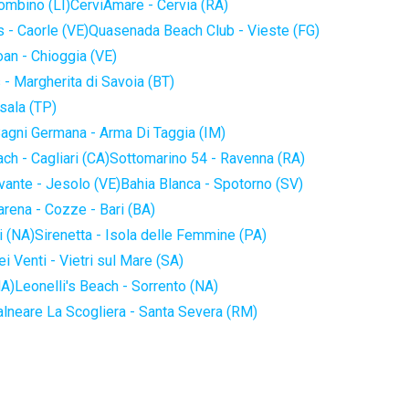
iombino (LI)
CerviAmare - Cervia (RA)
 - Caorle (VE)
Quasenada Beach Club - Vieste (FG)
an - Chioggia (VE)
 - Margherita di Savoia (BT)
sala (TP)
agni Germana - Arma Di Taggia (IM)
ch - Cagliari (CA)
Sottomarino 54 - Ravenna (RA)
vante - Jesolo (VE)
Bahia Blanca - Spotorno (SV)
arena - Cozze - Bari (BA)
i (NA)
Sirenetta - Isola delle Femmine (PA)
i Venti - Vietri sul Mare (SA)
NA)
Leonelli's Beach - Sorrento (NA)
alneare La Scogliera - Santa Severa (RM)