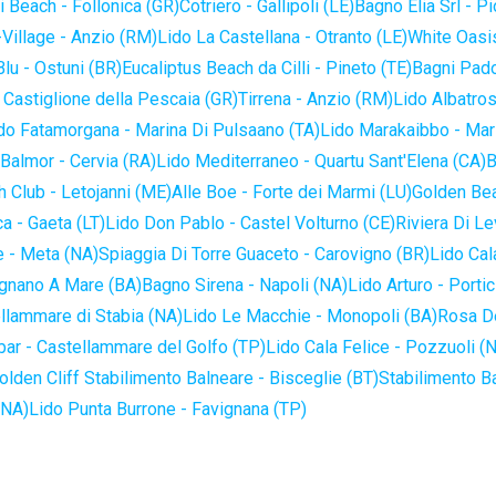
 Beach - Follonica (GR)
Cotriero - Gallipoli (LE)
Bagno Elia Srl - P
-Village - Anzio (RM)
Lido La Castellana - Otranto (LE)
White Oasis
lu - Ostuni (BR)
Eucaliptus Beach da Cilli - Pineto (TE)
Bagni Pado
 Castiglione della Pescaia (GR)
Tirrena - Anzio (RM)
Lido Albatros
do Fatamorgana - Marina Di Pulsaano (TA)
Lido Marakaibbo - Mar
Balmor - Cervia (RA)
Lido Mediterraneo - Quartu Sant'Elena (CA)
B
 Club - Letojanni (ME)
Alle Boe - Forte dei Marmi (LU)
Golden Bea
a - Gaeta (LT)
Lido Don Pablo - Castel Volturno (CE)
Riviera Di Le
 - Meta (NA)
Spiaggia Di Torre Guaceto - Carovigno (BR)
Lido Cal
ignano A Mare (BA)
Bagno Sirena - Napoli (NA)
Lido Arturo - Portic
llammare di Stabia (NA)
Lido Le Macchie - Monopoli (BA)
Rosa De
bar - Castellammare del Golfo (TP)
Lido Cala Felice - Pozzuoli (
olden Cliff Stabilimento Balneare - Bisceglie (BT)
Stabilimento B
(NA)
Lido Punta Burrone - Favignana (TP)