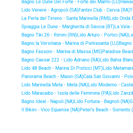
Bagno Le Dune Del Forte - Forte dei Marmi (LU)
Hawaii
Lido Venere - Agropoli (SA)
Fantini Club - Cervia (RA)
T
La Perla del Tirreno - Santa Marinella (RM)
Lido Onda B
Spiaggia Le Dune - Margherita di Savoia (BT)
La Vela -
Bagno Tiki 26 - Rimini (RN)
Lido Arturo - Portici (NA)
Li
Bagno la Versiliana - Marina di Pietrasanta (LU)
Bagno 
Bagno Fassoni - Marina di Massa (MS)
Paradise Beach
Bagno Caesar 222 - Lido Adriano (RA)
Lido Bahia Blanc
Lido 48 Beach - Marina Di Pisticci (MT)
Lido Metamare
Panorama Beach - Maiori (SA)
Cala San Giovanni - Pol
Lido Marinella Meta - Meta (NA)
Lido Moderno - Caste
Lido Maracaibo - Isola delle Femmine (PA)
Lido Zanzi
Bagno Ideal - Napoli (NA)
Lido Fortuna - Bagnoli (NA)
G
Il Bikini - Vico Equense (NA)
Peter's Beach - Sorrento 