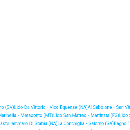
no (SV)
Lido Da Vittorio - Vico Equense (NA)
Al Sabbione - San Vi
Marinella - Metaponto (MT)
Lido San Matteo - Mattinata (FG)
Lido 
astellammare Di Stabia (NA)
La Conchiglia - Salerno (SA)
Bagno T