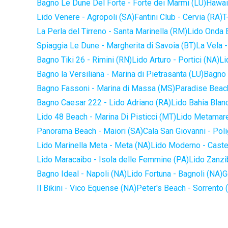
Bagno Le Dune Del Forte - Forte dei Marmi (LU)
Hawaii
Lido Venere - Agropoli (SA)
Fantini Club - Cervia (RA)
T
La Perla del Tirreno - Santa Marinella (RM)
Lido Onda B
Spiaggia Le Dune - Margherita di Savoia (BT)
La Vela -
Bagno Tiki 26 - Rimini (RN)
Lido Arturo - Portici (NA)
Li
Bagno la Versiliana - Marina di Pietrasanta (LU)
Bagno 
Bagno Fassoni - Marina di Massa (MS)
Paradise Beach
Bagno Caesar 222 - Lido Adriano (RA)
Lido Bahia Blanc
Lido 48 Beach - Marina Di Pisticci (MT)
Lido Metamare
Panorama Beach - Maiori (SA)
Cala San Giovanni - Pol
Lido Marinella Meta - Meta (NA)
Lido Moderno - Caste
Lido Maracaibo - Isola delle Femmine (PA)
Lido Zanzi
Bagno Ideal - Napoli (NA)
Lido Fortuna - Bagnoli (NA)
G
Il Bikini - Vico Equense (NA)
Peter's Beach - Sorrento 