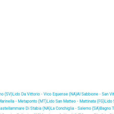
no (SV)
Lido Da Vittorio - Vico Equense (NA)
Al Sabbione - San Vi
Marinella - Metaponto (MT)
Lido San Matteo - Mattinata (FG)
Lido 
astellammare Di Stabia (NA)
La Conchiglia - Salerno (SA)
Bagno T