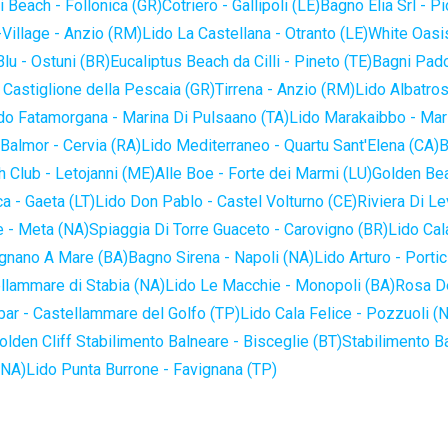
 Beach - Follonica (GR)
Cotriero - Gallipoli (LE)
Bagno Elia Srl - P
-Village - Anzio (RM)
Lido La Castellana - Otranto (LE)
White Oasis
lu - Ostuni (BR)
Eucaliptus Beach da Cilli - Pineto (TE)
Bagni Pado
 Castiglione della Pescaia (GR)
Tirrena - Anzio (RM)
Lido Albatros
do Fatamorgana - Marina Di Pulsaano (TA)
Lido Marakaibbo - Mar
Balmor - Cervia (RA)
Lido Mediterraneo - Quartu Sant'Elena (CA)
B
 Club - Letojanni (ME)
Alle Boe - Forte dei Marmi (LU)
Golden Bea
a - Gaeta (LT)
Lido Don Pablo - Castel Volturno (CE)
Riviera Di Le
 - Meta (NA)
Spiaggia Di Torre Guaceto - Carovigno (BR)
Lido Cal
ignano A Mare (BA)
Bagno Sirena - Napoli (NA)
Lido Arturo - Portic
llammare di Stabia (NA)
Lido Le Macchie - Monopoli (BA)
Rosa De
bar - Castellammare del Golfo (TP)
Lido Cala Felice - Pozzuoli (
olden Cliff Stabilimento Balneare - Bisceglie (BT)
Stabilimento B
(NA)
Lido Punta Burrone - Favignana (TP)