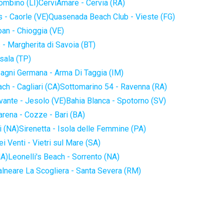
iombino (LI)
CerviAmare - Cervia (RA)
 - Caorle (VE)
Quasenada Beach Club - Vieste (FG)
an - Chioggia (VE)
 - Margherita di Savoia (BT)
sala (TP)
agni Germana - Arma Di Taggia (IM)
ch - Cagliari (CA)
Sottomarino 54 - Ravenna (RA)
vante - Jesolo (VE)
Bahia Blanca - Spotorno (SV)
arena - Cozze - Bari (BA)
i (NA)
Sirenetta - Isola delle Femmine (PA)
i Venti - Vietri sul Mare (SA)
NA)
Leonelli's Beach - Sorrento (NA)
alneare La Scogliera - Santa Severa (RM)