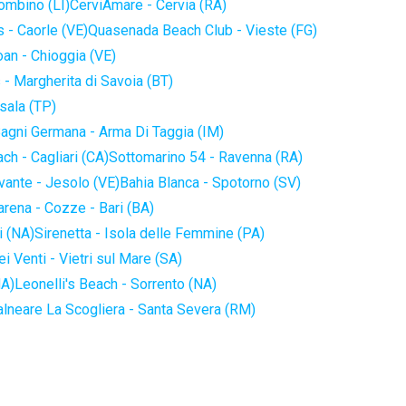
iombino (LI)
CerviAmare - Cervia (RA)
 - Caorle (VE)
Quasenada Beach Club - Vieste (FG)
an - Chioggia (VE)
 - Margherita di Savoia (BT)
sala (TP)
agni Germana - Arma Di Taggia (IM)
ch - Cagliari (CA)
Sottomarino 54 - Ravenna (RA)
vante - Jesolo (VE)
Bahia Blanca - Spotorno (SV)
arena - Cozze - Bari (BA)
i (NA)
Sirenetta - Isola delle Femmine (PA)
i Venti - Vietri sul Mare (SA)
NA)
Leonelli's Beach - Sorrento (NA)
alneare La Scogliera - Santa Severa (RM)