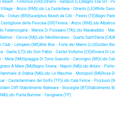
 Beach - Follonica (GR)
Cotriero - Gallipoli (LE)
Bagno Elia Srl - P
-Village - Anzio (RM)
Lido La Castellana - Otranto (LE)
White Oasis
lu - Ostuni (BR)
Eucaliptus Beach da Cilli - Pineto (TE)
Bagni Pado
 Castiglione della Pescaia (GR)
Tirrena - Anzio (RM)
Lido Albatros
do Fatamorgana - Marina Di Pulsaano (TA)
Lido Marakaibbo - Mar
Balmor - Cervia (RA)
Lido Mediterraneo - Quartu Sant'Elena (CA)
B
 Club - Letojanni (ME)
Alle Boe - Forte dei Marmi (LU)
Golden Bea
a - Gaeta (LT)
Lido Don Pablo - Castel Volturno (CE)
Riviera Di Le
 - Meta (NA)
Spiaggia Di Torre Guaceto - Carovigno (BR)
Lido Cal
ignano A Mare (BA)
Bagno Sirena - Napoli (NA)
Lido Arturo - Portic
llammare di Stabia (NA)
Lido Le Macchie - Monopoli (BA)
Rosa De
bar - Castellammare del Golfo (TP)
Lido Cala Felice - Pozzuoli (
olden Cliff Stabilimento Balneare - Bisceglie (BT)
Stabilimento B
(NA)
Lido Punta Burrone - Favignana (TP)