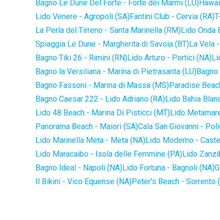
Bagno Le Dune Del Forte - Forte dei Marmi (LU)
Hawaii
Lido Venere - Agropoli (SA)
Fantini Club - Cervia (RA)
T
La Perla del Tirreno - Santa Marinella (RM)
Lido Onda B
Spiaggia Le Dune - Margherita di Savoia (BT)
La Vela -
Bagno Tiki 26 - Rimini (RN)
Lido Arturo - Portici (NA)
Li
Bagno la Versiliana - Marina di Pietrasanta (LU)
Bagno 
Bagno Fassoni - Marina di Massa (MS)
Paradise Beach
Bagno Caesar 222 - Lido Adriano (RA)
Lido Bahia Blanc
Lido 48 Beach - Marina Di Pisticci (MT)
Lido Metamare
Panorama Beach - Maiori (SA)
Cala San Giovanni - Pol
Lido Marinella Meta - Meta (NA)
Lido Moderno - Caste
Lido Maracaibo - Isola delle Femmine (PA)
Lido Zanzi
Bagno Ideal - Napoli (NA)
Lido Fortuna - Bagnoli (NA)
G
Il Bikini - Vico Equense (NA)
Peter's Beach - Sorrento 