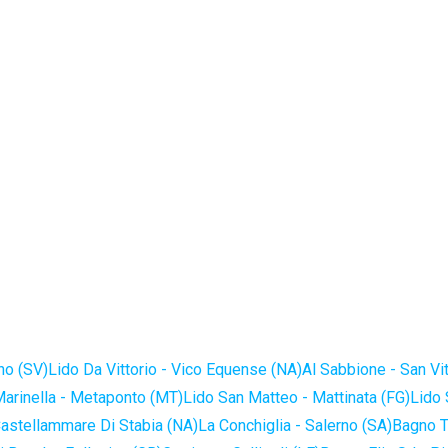
no (SV)
Lido Da Vittorio - Vico Equense (NA)
Al Sabbione - San Vi
Marinella - Metaponto (MT)
Lido San Matteo - Mattinata (FG)
Lido 
astellammare Di Stabia (NA)
La Conchiglia - Salerno (SA)
Bagno T