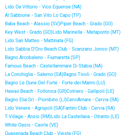
Lido Da Vittorio - Vico Equense (NA)
Al Sabbione - San Vito Lo Capo (TP)
Baba Beach - Alassio (SV)
Piper Beach - Grado (GO)
Key West - Grado (GO)
Lido Marinella - Metaponto (MT)
Lido San Matteo - Mattinata (FG)
Lido Sabbia D'Oro Beach Club - Scanzano Jonico (MT)
Bagno Arcobaleno - Fiumaretta (SP)
Famous Beach - Castellammare Di Stabia (NA)
La Conchiglia - Salerno (SA)
Bagno Tivoli - Grado (GO)
Bagno Le Dune Del Forte - Forte dei Marmi (LU)
Hawaii Beach - Follonica (GR)
Cotriero - Gallipoli (LE)
Bagno Elia Srl - Piombino (LI)
CerviAmare - Cervia (RA)
Lido Venere - Agropoli (SA)
Fantini Club - Cervia (RA)
T-Village - Anzio (RM)
Lido La Castellana - Otranto (LE)
White Oasis - Caorle (VE)
Quasenada Beach Club - Vieste (FG)