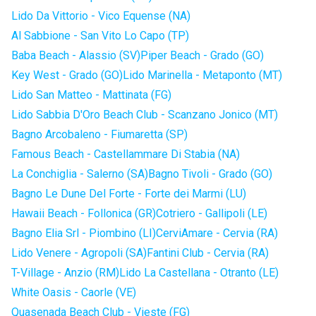
Lido Da Vittorio - Vico Equense (NA)
Al Sabbione - San Vito Lo Capo (TP)
Baba Beach - Alassio (SV)
Piper Beach - Grado (GO)
Key West - Grado (GO)
Lido Marinella - Metaponto (MT)
Lido San Matteo - Mattinata (FG)
Lido Sabbia D'Oro Beach Club - Scanzano Jonico (MT)
Bagno Arcobaleno - Fiumaretta (SP)
Famous Beach - Castellammare Di Stabia (NA)
La Conchiglia - Salerno (SA)
Bagno Tivoli - Grado (GO)
Bagno Le Dune Del Forte - Forte dei Marmi (LU)
Hawaii Beach - Follonica (GR)
Cotriero - Gallipoli (LE)
Bagno Elia Srl - Piombino (LI)
CerviAmare - Cervia (RA)
Lido Venere - Agropoli (SA)
Fantini Club - Cervia (RA)
T-Village - Anzio (RM)
Lido La Castellana - Otranto (LE)
White Oasis - Caorle (VE)
Quasenada Beach Club - Vieste (FG)