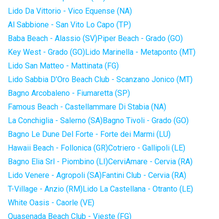
Lido Da Vittorio - Vico Equense (NA)
Al Sabbione - San Vito Lo Capo (TP)
Baba Beach - Alassio (SV)
Piper Beach - Grado (GO)
Key West - Grado (GO)
Lido Marinella - Metaponto (MT)
Lido San Matteo - Mattinata (FG)
Lido Sabbia D'Oro Beach Club - Scanzano Jonico (MT)
Bagno Arcobaleno - Fiumaretta (SP)
Famous Beach - Castellammare Di Stabia (NA)
La Conchiglia - Salerno (SA)
Bagno Tivoli - Grado (GO)
Bagno Le Dune Del Forte - Forte dei Marmi (LU)
Hawaii Beach - Follonica (GR)
Cotriero - Gallipoli (LE)
Bagno Elia Srl - Piombino (LI)
CerviAmare - Cervia (RA)
Lido Venere - Agropoli (SA)
Fantini Club - Cervia (RA)
T-Village - Anzio (RM)
Lido La Castellana - Otranto (LE)
White Oasis - Caorle (VE)
Quasenada Beach Club - Vieste (FG)