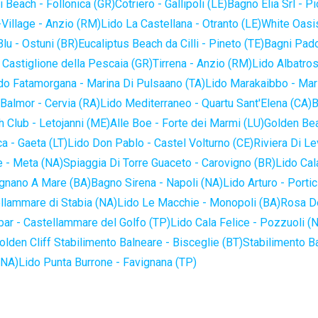
 Beach - Follonica (GR)
Cotriero - Gallipoli (LE)
Bagno Elia Srl - P
-Village - Anzio (RM)
Lido La Castellana - Otranto (LE)
White Oasis
lu - Ostuni (BR)
Eucaliptus Beach da Cilli - Pineto (TE)
Bagni Pado
 Castiglione della Pescaia (GR)
Tirrena - Anzio (RM)
Lido Albatros
do Fatamorgana - Marina Di Pulsaano (TA)
Lido Marakaibbo - Mar
Balmor - Cervia (RA)
Lido Mediterraneo - Quartu Sant'Elena (CA)
B
 Club - Letojanni (ME)
Alle Boe - Forte dei Marmi (LU)
Golden Bea
a - Gaeta (LT)
Lido Don Pablo - Castel Volturno (CE)
Riviera Di Le
 - Meta (NA)
Spiaggia Di Torre Guaceto - Carovigno (BR)
Lido Cal
ignano A Mare (BA)
Bagno Sirena - Napoli (NA)
Lido Arturo - Portic
llammare di Stabia (NA)
Lido Le Macchie - Monopoli (BA)
Rosa De
bar - Castellammare del Golfo (TP)
Lido Cala Felice - Pozzuoli (
olden Cliff Stabilimento Balneare - Bisceglie (BT)
Stabilimento B
(NA)
Lido Punta Burrone - Favignana (TP)