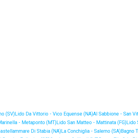
no (SV)
Lido Da Vittorio - Vico Equense (NA)
Al Sabbione - San Vi
Marinella - Metaponto (MT)
Lido San Matteo - Mattinata (FG)
Lido 
astellammare Di Stabia (NA)
La Conchiglia - Salerno (SA)
Bagno T