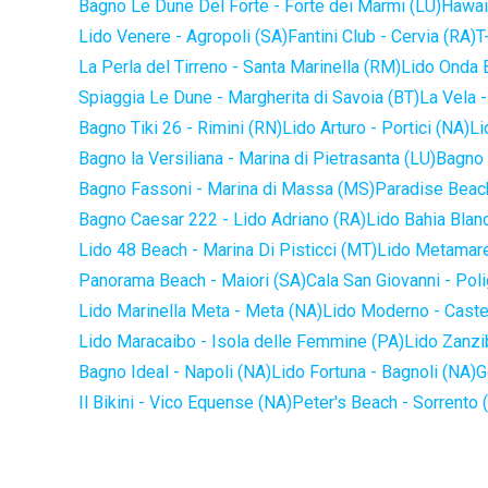
Bagno Le Dune Del Forte - Forte dei Marmi (LU)
Hawaii
Lido Venere - Agropoli (SA)
Fantini Club - Cervia (RA)
T
La Perla del Tirreno - Santa Marinella (RM)
Lido Onda B
Spiaggia Le Dune - Margherita di Savoia (BT)
La Vela -
Bagno Tiki 26 - Rimini (RN)
Lido Arturo - Portici (NA)
Li
Bagno la Versiliana - Marina di Pietrasanta (LU)
Bagno 
Bagno Fassoni - Marina di Massa (MS)
Paradise Beach
Bagno Caesar 222 - Lido Adriano (RA)
Lido Bahia Blanc
Lido 48 Beach - Marina Di Pisticci (MT)
Lido Metamare
Panorama Beach - Maiori (SA)
Cala San Giovanni - Pol
Lido Marinella Meta - Meta (NA)
Lido Moderno - Caste
Lido Maracaibo - Isola delle Femmine (PA)
Lido Zanzi
Bagno Ideal - Napoli (NA)
Lido Fortuna - Bagnoli (NA)
G
Il Bikini - Vico Equense (NA)
Peter's Beach - Sorrento 