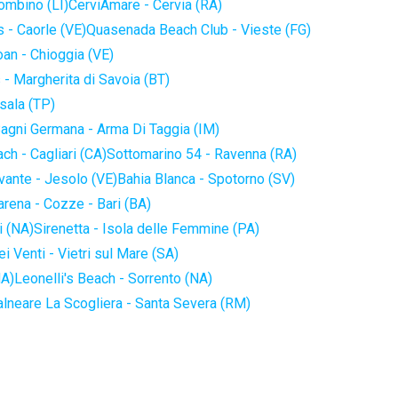
iombino (LI)
CerviAmare - Cervia (RA)
 - Caorle (VE)
Quasenada Beach Club - Vieste (FG)
an - Chioggia (VE)
 - Margherita di Savoia (BT)
sala (TP)
agni Germana - Arma Di Taggia (IM)
ch - Cagliari (CA)
Sottomarino 54 - Ravenna (RA)
vante - Jesolo (VE)
Bahia Blanca - Spotorno (SV)
arena - Cozze - Bari (BA)
i (NA)
Sirenetta - Isola delle Femmine (PA)
i Venti - Vietri sul Mare (SA)
NA)
Leonelli's Beach - Sorrento (NA)
alneare La Scogliera - Santa Severa (RM)