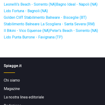
Leonelli's Beach - Sorrento (NA)
Bagno Ideal - Napoli (NA)
Lido Fortuna - Bagnoli (NA)
Golden Cliff Stabilimento Balneare - Bisceglie (BT)
Stabilimento Balneare La Scogliera - Santa Severa (RM)
Il Bikini - Vico Equense (NA)
Peter's Beach - Sorrento (NA)
Lido Punta Burrone - Favignana (TP)
Spiagge.it
Chi siamo
Magazine
La nostra linea editoriale