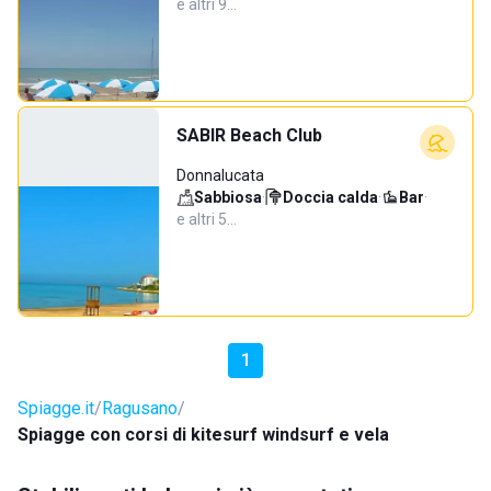
e altri 9…
SABIR Beach Club
Donnalucata
Sabbiosa
·
Doccia calda
·
Bar
·
e altri 5…
1
Spiagge.it
Ragusano
Spiagge con corsi di kitesurf windsurf e vela