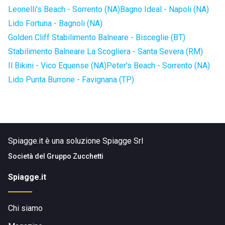
Leonelli's Beach - Sorrento (NA)
Bagno Ideal - Napoli (NA)
Lido Fortuna - Bagnoli (NA)
Golden Cliff Stabilimento Balneare - Bisceglie (BT)
Stabilimento Balneare La Scogliera - Santa Severa (RM)
Il Bikini - Vico Equense (NA)
Peter's Beach - Sorrento (NA)
Lido Punta Burrone - Favignana (TP)
Spiagge.it è una soluzione Spiagge Srl
Società del
Gruppo Zucchetti
Spiagge.it
Chi siamo