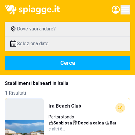
Dove vuoi andare?
Seleziona date
Cerca
Stabilimenti balneari in Italia
1 Risultati
Ira Beach Club
Portorotondo
Sabbiosa
·
Doccia calda
·
Bar
·
e altri 6…