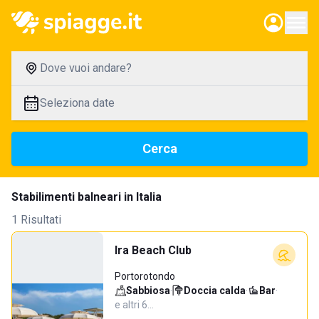
Dove vuoi andare?
Seleziona date
Cerca
Stabilimenti balneari in Italia
1 Risultati
Ira Beach Club
Portorotondo
Sabbiosa
·
Doccia calda
·
Bar
·
e altri 6…