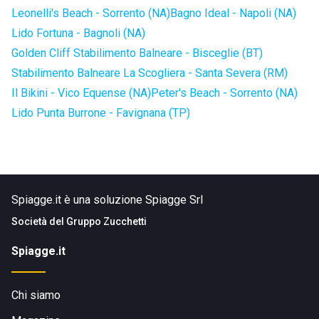
Leonelli's Beach - Sorrento (NA)
Bagno Ideal - Napoli (NA)
Lido Fortuna - Bagnoli (NA)
Golden Cliff Stabilimento Balneare - Bisceglie (BT)
Stabilimento Balneare La Scogliera - Santa Severa (RM)
Il Bikini - Vico Equense (NA)
Peter's Beach - Sorrento (NA)
Lido Punta Burrone - Favignana (TP)
Spiagge.it è una soluzione Spiagge Srl
Società del
Gruppo Zucchetti
Spiagge.it
Chi siamo