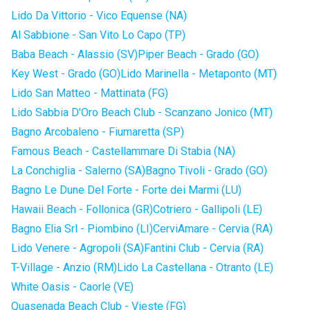
Lido Da Vittorio - Vico Equense (NA)
Al Sabbione - San Vito Lo Capo (TP)
Baba Beach - Alassio (SV)
Piper Beach - Grado (GO)
Key West - Grado (GO)
Lido Marinella - Metaponto (MT)
Lido San Matteo - Mattinata (FG)
Lido Sabbia D'Oro Beach Club - Scanzano Jonico (MT)
Bagno Arcobaleno - Fiumaretta (SP)
Famous Beach - Castellammare Di Stabia (NA)
La Conchiglia - Salerno (SA)
Bagno Tivoli - Grado (GO)
Bagno Le Dune Del Forte - Forte dei Marmi (LU)
Hawaii Beach - Follonica (GR)
Cotriero - Gallipoli (LE)
Bagno Elia Srl - Piombino (LI)
CerviAmare - Cervia (RA)
Lido Venere - Agropoli (SA)
Fantini Club - Cervia (RA)
T-Village - Anzio (RM)
Lido La Castellana - Otranto (LE)
White Oasis - Caorle (VE)
Quasenada Beach Club - Vieste (FG)