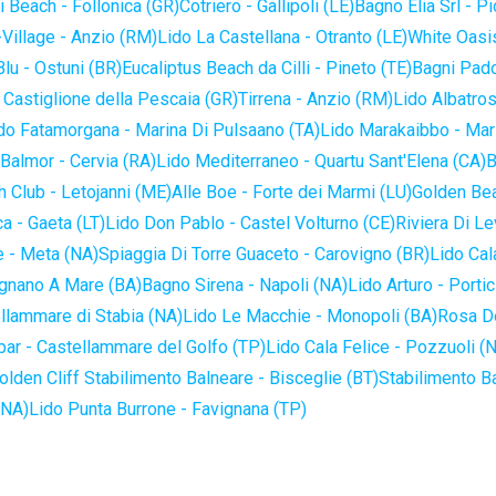
 Beach - Follonica (GR)
Cotriero - Gallipoli (LE)
Bagno Elia Srl - P
-Village - Anzio (RM)
Lido La Castellana - Otranto (LE)
White Oasis
lu - Ostuni (BR)
Eucaliptus Beach da Cilli - Pineto (TE)
Bagni Pado
 Castiglione della Pescaia (GR)
Tirrena - Anzio (RM)
Lido Albatros
do Fatamorgana - Marina Di Pulsaano (TA)
Lido Marakaibbo - Mar
Balmor - Cervia (RA)
Lido Mediterraneo - Quartu Sant'Elena (CA)
B
 Club - Letojanni (ME)
Alle Boe - Forte dei Marmi (LU)
Golden Bea
a - Gaeta (LT)
Lido Don Pablo - Castel Volturno (CE)
Riviera Di Le
 - Meta (NA)
Spiaggia Di Torre Guaceto - Carovigno (BR)
Lido Cal
ignano A Mare (BA)
Bagno Sirena - Napoli (NA)
Lido Arturo - Portic
llammare di Stabia (NA)
Lido Le Macchie - Monopoli (BA)
Rosa De
bar - Castellammare del Golfo (TP)
Lido Cala Felice - Pozzuoli (
olden Cliff Stabilimento Balneare - Bisceglie (BT)
Stabilimento B
(NA)
Lido Punta Burrone - Favignana (TP)