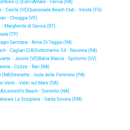
iombino (LI)
CerviAmare - Cervia (RA)
 - Caorle (VE)
Quasenada Beach Club - Vieste (FG)
an - Chioggia (VE)
 - Margherita di Savoia (BT)
sala (TP)
agni Germana - Arma Di Taggia (IM)
ch - Cagliari (CA)
Sottomarino 54 - Ravenna (RA)
vante - Jesolo (VE)
Bahia Blanca - Spotorno (SV)
arena - Cozze - Bari (BA)
i (NA)
Sirenetta - Isola delle Femmine (PA)
i Venti - Vietri sul Mare (SA)
NA)
Leonelli's Beach - Sorrento (NA)
alneare La Scogliera - Santa Severa (RM)