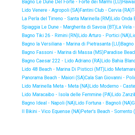
Bagno Le Dune Del Forte - Forte dei Marmi (LU)
Hawaii
Lido Venere - Agropoli (SA)
Fantini Club - Cervia (RA)
T
La Perla del Tirreno - Santa Marinella (RM)
Lido Onda B
Spiaggia Le Dune - Margherita di Savoia (BT)
La Vela -
Bagno Tiki 26 - Rimini (RN)
Lido Arturo - Portici (NA)
Li
Bagno la Versiliana - Marina di Pietrasanta (LU)
Bagno 
Bagno Fassoni - Marina di Massa (MS)
Paradise Beach
Bagno Caesar 222 - Lido Adriano (RA)
Lido Bahia Blanc
Lido 48 Beach - Marina Di Pisticci (MT)
Lido Metamare
Panorama Beach - Maiori (SA)
Cala San Giovanni - Pol
Lido Marinella Meta - Meta (NA)
Lido Moderno - Caste
Lido Maracaibo - Isola delle Femmine (PA)
Lido Zanzi
Bagno Ideal - Napoli (NA)
Lido Fortuna - Bagnoli (NA)
G
Il Bikini - Vico Equense (NA)
Peter's Beach - Sorrento 