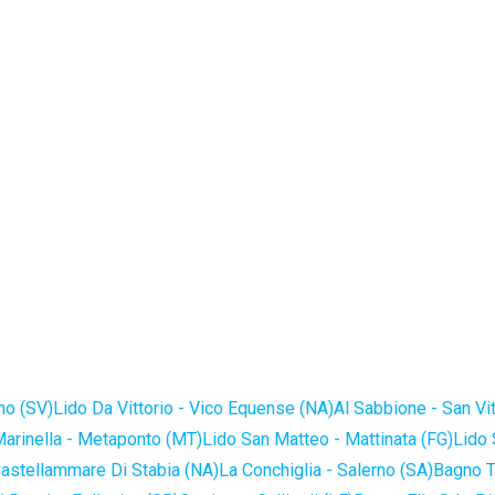
no (SV)
Lido Da Vittorio - Vico Equense (NA)
Al Sabbione - San Vi
Marinella - Metaponto (MT)
Lido San Matteo - Mattinata (FG)
Lido 
astellammare Di Stabia (NA)
La Conchiglia - Salerno (SA)
Bagno T