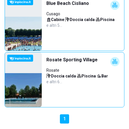
Blue Beach Cisliano
Cusago
Cabine
·
Doccia calda
·
Piscina
·
e altri 5…
Rosate Sporting Village
Rosate
Doccia calda
·
Piscina
·
Bar
·
e altri 6…
1