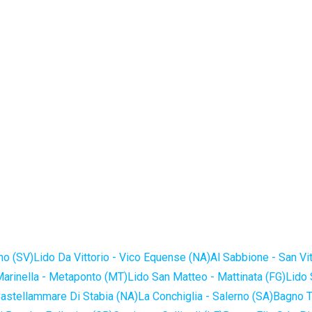
no (SV)
Lido Da Vittorio - Vico Equense (NA)
Al Sabbione - San Vi
Marinella - Metaponto (MT)
Lido San Matteo - Mattinata (FG)
Lido 
astellammare Di Stabia (NA)
La Conchiglia - Salerno (SA)
Bagno T