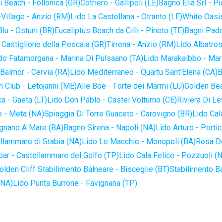
 Beach - Follonica (GR)
Cotriero - Gallipoli (LE)
Bagno Elia Srl - P
-Village - Anzio (RM)
Lido La Castellana - Otranto (LE)
White Oasis
lu - Ostuni (BR)
Eucaliptus Beach da Cilli - Pineto (TE)
Bagni Pado
 Castiglione della Pescaia (GR)
Tirrena - Anzio (RM)
Lido Albatros
do Fatamorgana - Marina Di Pulsaano (TA)
Lido Marakaibbo - Mar
Balmor - Cervia (RA)
Lido Mediterraneo - Quartu Sant'Elena (CA)
B
 Club - Letojanni (ME)
Alle Boe - Forte dei Marmi (LU)
Golden Bea
a - Gaeta (LT)
Lido Don Pablo - Castel Volturno (CE)
Riviera Di Le
 - Meta (NA)
Spiaggia Di Torre Guaceto - Carovigno (BR)
Lido Cal
ignano A Mare (BA)
Bagno Sirena - Napoli (NA)
Lido Arturo - Portic
llammare di Stabia (NA)
Lido Le Macchie - Monopoli (BA)
Rosa De
bar - Castellammare del Golfo (TP)
Lido Cala Felice - Pozzuoli (
olden Cliff Stabilimento Balneare - Bisceglie (BT)
Stabilimento B
(NA)
Lido Punta Burrone - Favignana (TP)