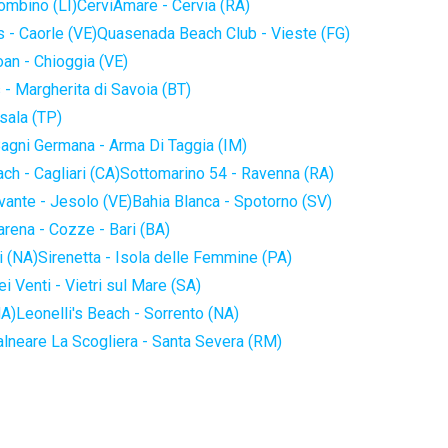
iombino (LI)
CerviAmare - Cervia (RA)
 - Caorle (VE)
Quasenada Beach Club - Vieste (FG)
an - Chioggia (VE)
 - Margherita di Savoia (BT)
sala (TP)
agni Germana - Arma Di Taggia (IM)
ch - Cagliari (CA)
Sottomarino 54 - Ravenna (RA)
vante - Jesolo (VE)
Bahia Blanca - Spotorno (SV)
arena - Cozze - Bari (BA)
i (NA)
Sirenetta - Isola delle Femmine (PA)
i Venti - Vietri sul Mare (SA)
NA)
Leonelli's Beach - Sorrento (NA)
alneare La Scogliera - Santa Severa (RM)