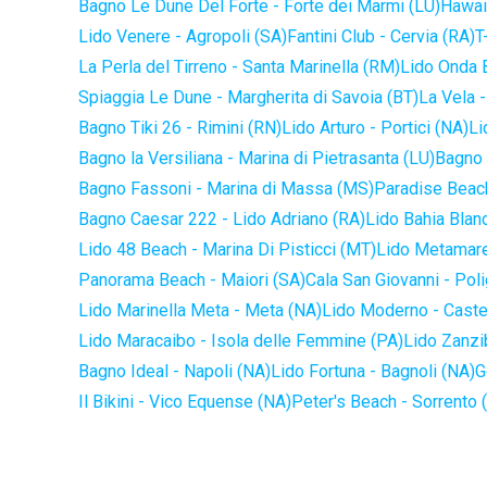
Bagno Le Dune Del Forte - Forte dei Marmi (LU)
Hawaii
Lido Venere - Agropoli (SA)
Fantini Club - Cervia (RA)
T
La Perla del Tirreno - Santa Marinella (RM)
Lido Onda B
Spiaggia Le Dune - Margherita di Savoia (BT)
La Vela -
Bagno Tiki 26 - Rimini (RN)
Lido Arturo - Portici (NA)
Li
Bagno la Versiliana - Marina di Pietrasanta (LU)
Bagno 
Bagno Fassoni - Marina di Massa (MS)
Paradise Beach
Bagno Caesar 222 - Lido Adriano (RA)
Lido Bahia Blanc
Lido 48 Beach - Marina Di Pisticci (MT)
Lido Metamare
Panorama Beach - Maiori (SA)
Cala San Giovanni - Pol
Lido Marinella Meta - Meta (NA)
Lido Moderno - Caste
Lido Maracaibo - Isola delle Femmine (PA)
Lido Zanzi
Bagno Ideal - Napoli (NA)
Lido Fortuna - Bagnoli (NA)
G
Il Bikini - Vico Equense (NA)
Peter's Beach - Sorrento 