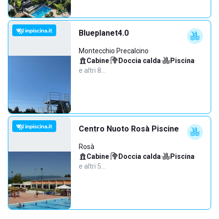
Blueplanet4.0
Montecchio Precalcino
Cabine
·
Doccia calda
·
Piscina
·
e altri 8…
Centro Nuoto Rosà Piscine
Rosà
Cabine
·
Doccia calda
·
Piscina
·
e altri 5…