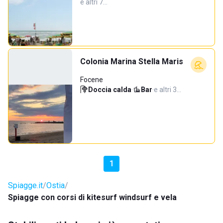
e altri 7…
Colonia Marina Stella Maris
Focene
Doccia calda
·
Bar
·
e altri 3…
1
Spiagge.it
Ostia
Spiagge con corsi di kitesurf windsurf e vela