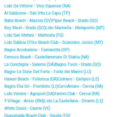
Lido Da Vittorio - Vico Equense (NA)
Al Sabbione - San Vito Lo Capo (TP)
Baba Beach - Alassio (SV)
Piper Beach - Grado (GO)
Key West - Grado (GO)
Lido Marinella - Metaponto (MT)
Lido San Matteo - Mattinata (FG)
Lido Sabbia D'Oro Beach Club - Scanzano Jonico (MT)
Bagno Arcobaleno - Fiumaretta (SP)
Famous Beach - Castellammare Di Stabia (NA)
La Conchiglia - Salerno (SA)
Bagno Tivoli - Grado (GO)
Bagno Le Dune Del Forte - Forte dei Marmi (LU)
Hawaii Beach - Follonica (GR)
Cotriero - Gallipoli (LE)
Bagno Elia Srl - Piombino (LI)
CerviAmare - Cervia (RA)
Lido Venere - Agropoli (SA)
Fantini Club - Cervia (RA)
T-Village - Anzio (RM)
Lido La Castellana - Otranto (LE)
White Oasis - Caorle (VE)
Quasenada Beach Club - Vieste (FG)