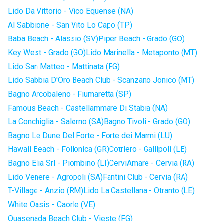
Lido Da Vittorio - Vico Equense (NA)
Al Sabbione - San Vito Lo Capo (TP)
Baba Beach - Alassio (SV)
Piper Beach - Grado (GO)
Key West - Grado (GO)
Lido Marinella - Metaponto (MT)
Lido San Matteo - Mattinata (FG)
Lido Sabbia D'Oro Beach Club - Scanzano Jonico (MT)
Bagno Arcobaleno - Fiumaretta (SP)
Famous Beach - Castellammare Di Stabia (NA)
La Conchiglia - Salerno (SA)
Bagno Tivoli - Grado (GO)
Bagno Le Dune Del Forte - Forte dei Marmi (LU)
Hawaii Beach - Follonica (GR)
Cotriero - Gallipoli (LE)
Bagno Elia Srl - Piombino (LI)
CerviAmare - Cervia (RA)
Lido Venere - Agropoli (SA)
Fantini Club - Cervia (RA)
T-Village - Anzio (RM)
Lido La Castellana - Otranto (LE)
White Oasis - Caorle (VE)
Quasenada Beach Club - Vieste (FG)