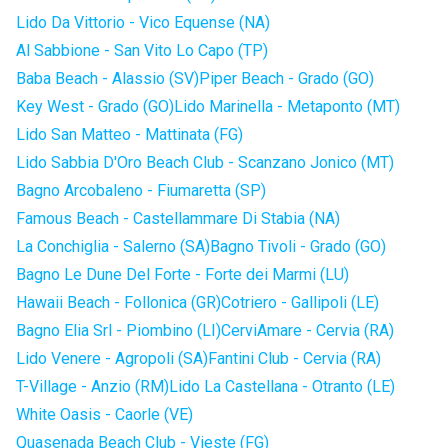
Lido Da Vittorio - Vico Equense (NA)
Al Sabbione - San Vito Lo Capo (TP)
Baba Beach - Alassio (SV)
Piper Beach - Grado (GO)
Key West - Grado (GO)
Lido Marinella - Metaponto (MT)
Lido San Matteo - Mattinata (FG)
Lido Sabbia D'Oro Beach Club - Scanzano Jonico (MT)
Bagno Arcobaleno - Fiumaretta (SP)
Famous Beach - Castellammare Di Stabia (NA)
La Conchiglia - Salerno (SA)
Bagno Tivoli - Grado (GO)
Bagno Le Dune Del Forte - Forte dei Marmi (LU)
Hawaii Beach - Follonica (GR)
Cotriero - Gallipoli (LE)
Bagno Elia Srl - Piombino (LI)
CerviAmare - Cervia (RA)
Lido Venere - Agropoli (SA)
Fantini Club - Cervia (RA)
T-Village - Anzio (RM)
Lido La Castellana - Otranto (LE)
White Oasis - Caorle (VE)
Quasenada Beach Club - Vieste (FG)