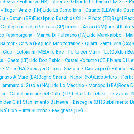
 Beach - Follonica (GR)
Cotriero - Gallipoli (LE)
Bagno Elia Srl - P
-Village - Anzio (RM)
Lido La Castellana - Otranto (LE)
White Oasis
lu - Ostuni (BR)
Eucaliptus Beach da Cilli - Pineto (TE)
Bagni Pado
 Castiglione della Pescaia (GR)
Tirrena - Anzio (RM)
Lido Albatros
do Fatamorgana - Marina Di Pulsaano (TA)
Lido Marakaibbo - Mar
Balmor - Cervia (RA)
Lido Mediterraneo - Quartu Sant'Elena (CA)
B
 Club - Letojanni (ME)
Alle Boe - Forte dei Marmi (LU)
Golden Bea
a - Gaeta (LT)
Lido Don Pablo - Castel Volturno (CE)
Riviera Di Le
 - Meta (NA)
Spiaggia Di Torre Guaceto - Carovigno (BR)
Lido Cal
ignano A Mare (BA)
Bagno Sirena - Napoli (NA)
Lido Arturo - Portic
llammare di Stabia (NA)
Lido Le Macchie - Monopoli (BA)
Rosa De
bar - Castellammare del Golfo (TP)
Lido Cala Felice - Pozzuoli (
olden Cliff Stabilimento Balneare - Bisceglie (BT)
Stabilimento B
(NA)
Lido Punta Burrone - Favignana (TP)