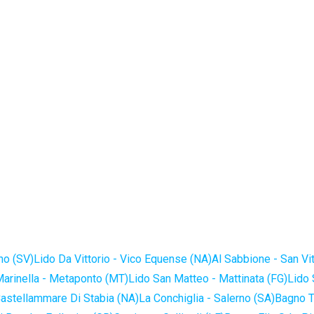
no (SV)
Lido Da Vittorio - Vico Equense (NA)
Al Sabbione - San Vi
Marinella - Metaponto (MT)
Lido San Matteo - Mattinata (FG)
Lido 
astellammare Di Stabia (NA)
La Conchiglia - Salerno (SA)
Bagno T