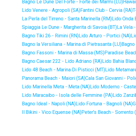
Bagno Le Dune Del Forte - Forte dei Marmi (LU)
Hawaii
Lido Venere - Agropoli (SA)
Fantini Club - Cervia (RA)
T
La Perla del Tirreno - Santa Marinella (RM)
Lido Onda B
Spiaggia Le Dune - Margherita di Savoia (BT)
La Vela -
Bagno Tiki 26 - Rimini (RN)
Lido Arturo - Portici (NA)
Li
Bagno la Versiliana - Marina di Pietrasanta (LU)
Bagno 
Bagno Fassoni - Marina di Massa (MS)
Paradise Beach
Bagno Caesar 222 - Lido Adriano (RA)
Lido Bahia Blanc
Lido 48 Beach - Marina Di Pisticci (MT)
Lido Metamare
Panorama Beach - Maiori (SA)
Cala San Giovanni - Pol
Lido Marinella Meta - Meta (NA)
Lido Moderno - Caste
Lido Maracaibo - Isola delle Femmine (PA)
Lido Zanzi
Bagno Ideal - Napoli (NA)
Lido Fortuna - Bagnoli (NA)
G
Il Bikini - Vico Equense (NA)
Peter's Beach - Sorrento 