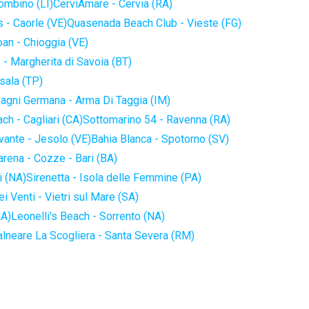
iombino (LI)
CerviAmare - Cervia (RA)
 - Caorle (VE)
Quasenada Beach Club - Vieste (FG)
an - Chioggia (VE)
 - Margherita di Savoia (BT)
sala (TP)
agni Germana - Arma Di Taggia (IM)
ch - Cagliari (CA)
Sottomarino 54 - Ravenna (RA)
vante - Jesolo (VE)
Bahia Blanca - Spotorno (SV)
arena - Cozze - Bari (BA)
i (NA)
Sirenetta - Isola delle Femmine (PA)
i Venti - Vietri sul Mare (SA)
NA)
Leonelli's Beach - Sorrento (NA)
alneare La Scogliera - Santa Severa (RM)