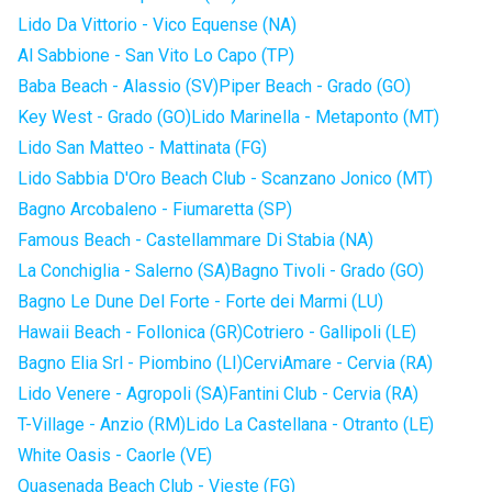
Lido Da Vittorio - Vico Equense (NA)
Al Sabbione - San Vito Lo Capo (TP)
Baba Beach - Alassio (SV)
Piper Beach - Grado (GO)
Key West - Grado (GO)
Lido Marinella - Metaponto (MT)
Lido San Matteo - Mattinata (FG)
Lido Sabbia D'Oro Beach Club - Scanzano Jonico (MT)
Bagno Arcobaleno - Fiumaretta (SP)
Famous Beach - Castellammare Di Stabia (NA)
La Conchiglia - Salerno (SA)
Bagno Tivoli - Grado (GO)
Bagno Le Dune Del Forte - Forte dei Marmi (LU)
Hawaii Beach - Follonica (GR)
Cotriero - Gallipoli (LE)
Bagno Elia Srl - Piombino (LI)
CerviAmare - Cervia (RA)
Lido Venere - Agropoli (SA)
Fantini Club - Cervia (RA)
T-Village - Anzio (RM)
Lido La Castellana - Otranto (LE)
White Oasis - Caorle (VE)
Quasenada Beach Club - Vieste (FG)