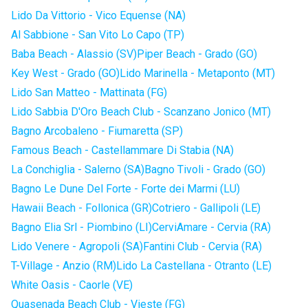
Lido Da Vittorio - Vico Equense (NA)
Al Sabbione - San Vito Lo Capo (TP)
Baba Beach - Alassio (SV)
Piper Beach - Grado (GO)
Key West - Grado (GO)
Lido Marinella - Metaponto (MT)
Lido San Matteo - Mattinata (FG)
Lido Sabbia D'Oro Beach Club - Scanzano Jonico (MT)
Bagno Arcobaleno - Fiumaretta (SP)
Famous Beach - Castellammare Di Stabia (NA)
La Conchiglia - Salerno (SA)
Bagno Tivoli - Grado (GO)
Bagno Le Dune Del Forte - Forte dei Marmi (LU)
Hawaii Beach - Follonica (GR)
Cotriero - Gallipoli (LE)
Bagno Elia Srl - Piombino (LI)
CerviAmare - Cervia (RA)
Lido Venere - Agropoli (SA)
Fantini Club - Cervia (RA)
T-Village - Anzio (RM)
Lido La Castellana - Otranto (LE)
White Oasis - Caorle (VE)
Quasenada Beach Club - Vieste (FG)