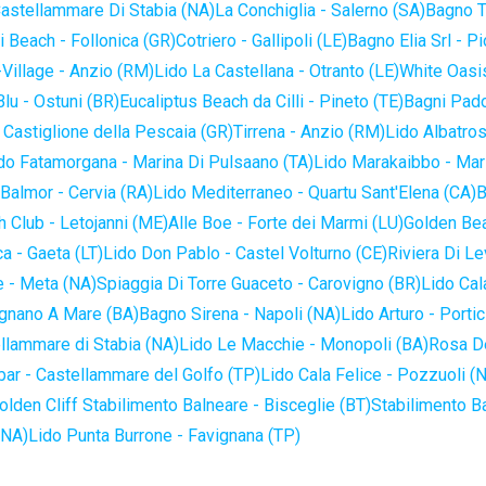
astellammare Di Stabia (NA)
La Conchiglia - Salerno (SA)
Bagno T
 Beach - Follonica (GR)
Cotriero - Gallipoli (LE)
Bagno Elia Srl - P
-Village - Anzio (RM)
Lido La Castellana - Otranto (LE)
White Oasis
lu - Ostuni (BR)
Eucaliptus Beach da Cilli - Pineto (TE)
Bagni Pado
 Castiglione della Pescaia (GR)
Tirrena - Anzio (RM)
Lido Albatros
do Fatamorgana - Marina Di Pulsaano (TA)
Lido Marakaibbo - Mar
Balmor - Cervia (RA)
Lido Mediterraneo - Quartu Sant'Elena (CA)
B
 Club - Letojanni (ME)
Alle Boe - Forte dei Marmi (LU)
Golden Bea
a - Gaeta (LT)
Lido Don Pablo - Castel Volturno (CE)
Riviera Di Le
 - Meta (NA)
Spiaggia Di Torre Guaceto - Carovigno (BR)
Lido Cal
ignano A Mare (BA)
Bagno Sirena - Napoli (NA)
Lido Arturo - Portic
llammare di Stabia (NA)
Lido Le Macchie - Monopoli (BA)
Rosa De
bar - Castellammare del Golfo (TP)
Lido Cala Felice - Pozzuoli (
olden Cliff Stabilimento Balneare - Bisceglie (BT)
Stabilimento B
(NA)
Lido Punta Burrone - Favignana (TP)