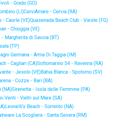
ivoli - Grado (GO)
iombino (LI)
CerviAmare - Cervia (RA)
 - Caorle (VE)
Quasenada Beach Club - Vieste (FG)
an - Chioggia (VE)
 - Margherita di Savoia (BT)
sala (TP)
agni Germana - Arma Di Taggia (IM)
ch - Cagliari (CA)
Sottomarino 54 - Ravenna (RA)
vante - Jesolo (VE)
Bahia Blanca - Spotorno (SV)
arena - Cozze - Bari (BA)
i (NA)
Sirenetta - Isola delle Femmine (PA)
i Venti - Vietri sul Mare (SA)
NA)
Leonelli's Beach - Sorrento (NA)
alneare La Scogliera - Santa Severa (RM)