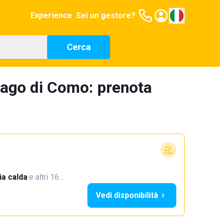
Experience
Sei un gestore?
Cerca
Lago di Como: prenota
a calda
·
e altri 16…
Vedi disponibilità