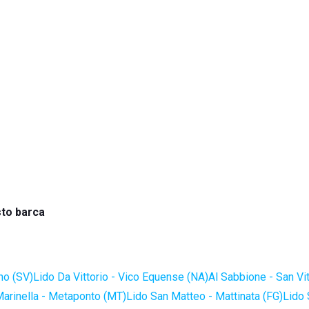
sto barca
no (SV)
Lido Da Vittorio - Vico Equense (NA)
Al Sabbione - San Vi
Marinella - Metaponto (MT)
Lido San Matteo - Mattinata (FG)
Lido 