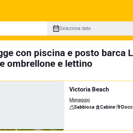
Seleziona date
gge con piscina e posto barca 
e ombrellone e lettino
Victoria Beach
Menaggio
Sabbiosa
·
Cabine
·
Docci