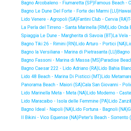
Bagno Arcobaleno - Fiumaretta (SP)
Famous Beach - C
Bagno Le Dune Del Forte - Forte dei Marmi (LU)
Hawaii
Lido Venere - Agropoli (SA)
Fantini Club - Cervia (RA)
T
La Perla del Tirreno - Santa Marinella (RM)
Lido Onda B
Spiaggia Le Dune - Margherita di Savoia (BT)
La Vela -
Bagno Tiki 26 - Rimini (RN)
Lido Arturo - Portici (NA)
Li
Bagno la Versiliana - Marina di Pietrasanta (LU)
Bagno 
Bagno Fassoni - Marina di Massa (MS)
Paradise Beach
Bagno Caesar 222 - Lido Adriano (RA)
Lido Bahia Blanc
Lido 48 Beach - Marina Di Pisticci (MT)
Lido Metamare
Panorama Beach - Maiori (SA)
Cala San Giovanni - Pol
Lido Marinella Meta - Meta (NA)
Lido Moderno - Caste
Lido Maracaibo - Isola delle Femmine (PA)
Lido Zanzi
Bagno Ideal - Napoli (NA)
Lido Fortuna - Bagnoli (NA)
G
Il Bikini - Vico Equense (NA)
Peter's Beach - Sorrento 