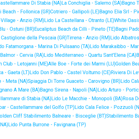
astellammare Di Stabia (NA)
La Conchiglia - Salerno (SA)
Bagno T
 Beach - Follonica (GR)
Cotriero - Gallipoli (LE)
Bagno Elia Srl - P
-Village - Anzio (RM)
Lido La Castellana - Otranto (LE)
White Oasis
lu - Ostuni (BR)
Eucaliptus Beach da Cilli - Pineto (TE)
Bagni Pado
 Castiglione della Pescaia (GR)
Tirrena - Anzio (RM)
Lido Albatros
do Fatamorgana - Marina Di Pulsaano (TA)
Lido Marakaibbo - Mar
Balmor - Cervia (RA)
Lido Mediterraneo - Quartu Sant'Elena (CA)
B
 Club - Letojanni (ME)
Alle Boe - Forte dei Marmi (LU)
Golden Bea
a - Gaeta (LT)
Lido Don Pablo - Castel Volturno (CE)
Riviera Di Le
 - Meta (NA)
Spiaggia Di Torre Guaceto - Carovigno (BR)
Lido Cal
ignano A Mare (BA)
Bagno Sirena - Napoli (NA)
Lido Arturo - Portic
llammare di Stabia (NA)
Lido Le Macchie - Monopoli (BA)
Rosa De
bar - Castellammare del Golfo (TP)
Lido Cala Felice - Pozzuoli (
olden Cliff Stabilimento Balneare - Bisceglie (BT)
Stabilimento B
(NA)
Lido Punta Burrone - Favignana (TP)