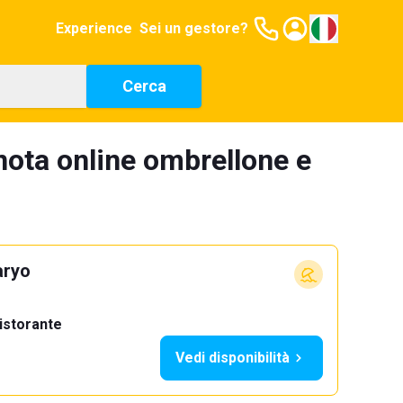
Experience
Sei un gestore?
Cerca
nota online ombrellone e
aryo
istorante
Vedi disponibilità