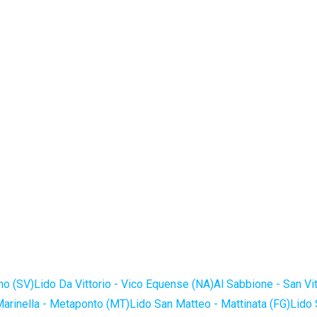
no (SV)
Lido Da Vittorio - Vico Equense (NA)
Al Sabbione - San Vi
Marinella - Metaponto (MT)
Lido San Matteo - Mattinata (FG)
Lido 