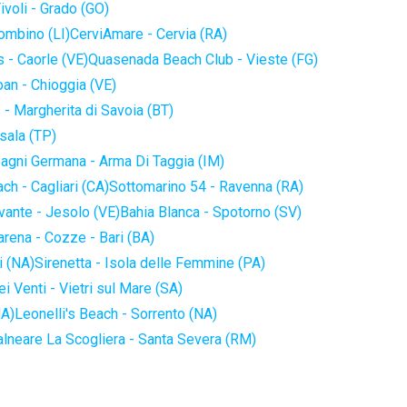
ivoli - Grado (GO)
iombino (LI)
CerviAmare - Cervia (RA)
 - Caorle (VE)
Quasenada Beach Club - Vieste (FG)
an - Chioggia (VE)
 - Margherita di Savoia (BT)
sala (TP)
agni Germana - Arma Di Taggia (IM)
ch - Cagliari (CA)
Sottomarino 54 - Ravenna (RA)
vante - Jesolo (VE)
Bahia Blanca - Spotorno (SV)
arena - Cozze - Bari (BA)
i (NA)
Sirenetta - Isola delle Femmine (PA)
i Venti - Vietri sul Mare (SA)
NA)
Leonelli's Beach - Sorrento (NA)
alneare La Scogliera - Santa Severa (RM)