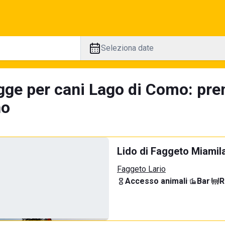
Seleziona date
gge per cani Lago di Como: pre
no
Lido di Faggeto Miamil
Faggeto Lario
Accesso animali
·
Bar
·
R