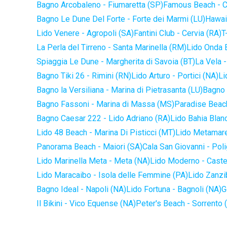
Bagno Arcobaleno - Fiumaretta (SP)
Famous Beach - C
Bagno Le Dune Del Forte - Forte dei Marmi (LU)
Hawaii
Lido Venere - Agropoli (SA)
Fantini Club - Cervia (RA)
T
La Perla del Tirreno - Santa Marinella (RM)
Lido Onda B
Spiaggia Le Dune - Margherita di Savoia (BT)
La Vela -
Bagno Tiki 26 - Rimini (RN)
Lido Arturo - Portici (NA)
Li
Bagno la Versiliana - Marina di Pietrasanta (LU)
Bagno 
Bagno Fassoni - Marina di Massa (MS)
Paradise Beach
Bagno Caesar 222 - Lido Adriano (RA)
Lido Bahia Blanc
Lido 48 Beach - Marina Di Pisticci (MT)
Lido Metamare
Panorama Beach - Maiori (SA)
Cala San Giovanni - Pol
Lido Marinella Meta - Meta (NA)
Lido Moderno - Caste
Lido Maracaibo - Isola delle Femmine (PA)
Lido Zanzi
Bagno Ideal - Napoli (NA)
Lido Fortuna - Bagnoli (NA)
G
Il Bikini - Vico Equense (NA)
Peter's Beach - Sorrento 