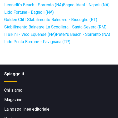
Leonelli's Beach - Sorrento (NA)
Bagno Ideal - Napoli (NA)
Lido Fortuna - Bagnoli (NA)
Golden Cliff Stabilimento Balneare - Bisceglie (BT)
Stabilimento Balneare La Scogliera - Santa Severa (RM)
Il Bikini - Vico Equense (NA)
Peter's Beach - Sorrento (NA)
Lido Punta Burrone - Favignana (TP)
Spiagge.it
Chi siamo
Magazine
La nostra linea editoriale