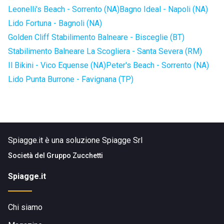
Leonelli's Beach - Sorrento (NA)
Bagno Ideal - Napoli (NA)
Lido Fortuna - Bagnoli (NA)
Golden Cliff Stabilimento Balneare - Bisceglie (BT)
Stabilimento Balneare La Scogliera - Santa Severa (RM)
Il Bikini - Vico Equense (NA)
Peter's Beach - Sorrento (NA)
Lido Punta Burrone - Favignana (TP)
Spiagge.it è una soluzione Spiagge Srl
Società del
Gruppo Zucchetti
Spiagge.it
Chi siamo