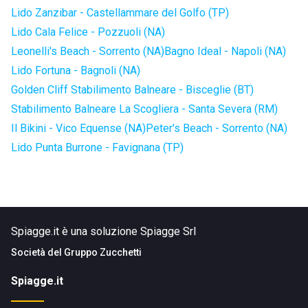
Lido Zanzibar - Castellammare del Golfo (TP)
Lido Cala Felice - Pozzuoli (NA)
Leonelli's Beach - Sorrento (NA)
Bagno Ideal - Napoli (NA)
Lido Fortuna - Bagnoli (NA)
Golden Cliff Stabilimento Balneare - Bisceglie (BT)
Stabilimento Balneare La Scogliera - Santa Severa (RM)
Il Bikini - Vico Equense (NA)
Peter's Beach - Sorrento (NA)
Lido Punta Burrone - Favignana (TP)
Spiagge.it è una soluzione Spiagge Srl
Società del
Gruppo Zucchetti
Spiagge.it