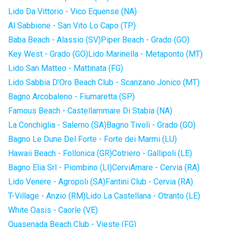
Lido Da Vittorio - Vico Equense (NA)
Al Sabbione - San Vito Lo Capo (TP)
Baba Beach - Alassio (SV)
Piper Beach - Grado (GO)
Key West - Grado (GO)
Lido Marinella - Metaponto (MT)
Lido San Matteo - Mattinata (FG)
Lido Sabbia D'Oro Beach Club - Scanzano Jonico (MT)
Bagno Arcobaleno - Fiumaretta (SP)
Famous Beach - Castellammare Di Stabia (NA)
La Conchiglia - Salerno (SA)
Bagno Tivoli - Grado (GO)
Bagno Le Dune Del Forte - Forte dei Marmi (LU)
Hawaii Beach - Follonica (GR)
Cotriero - Gallipoli (LE)
Bagno Elia Srl - Piombino (LI)
CerviAmare - Cervia (RA)
Lido Venere - Agropoli (SA)
Fantini Club - Cervia (RA)
T-Village - Anzio (RM)
Lido La Castellana - Otranto (LE)
White Oasis - Caorle (VE)
Quasenada Beach Club - Vieste (FG)