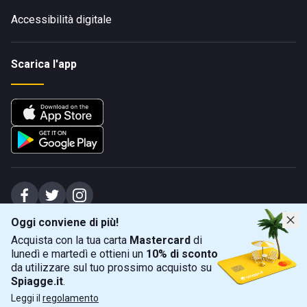
Accessibilità digitale
Scarica l'app
Oggi conviene di più!
Spiagge Srl - Sede legale: Via Marecchiese 48, 47923 Rimini (RN), IT -
Acquista con la tua carta
Mastercard
di
capitale sociale Euro 31245,57 - Iscritta al registro delle imprese di Rimini
lunedì e martedì e ottieni un
10% di sconto
Sede operativa: Via Flaminia 180, 47924 Rimini (RN), IT
-
+39 0541 772375
-
info@spiagge.it
- p.i./c.f. 04536640404
da utilizzare sul tuo prossimo acquisto su
Spiagge.it
.
Mappa
Filtra
©
2026
Spiagge Srl. Tutti i diritti riservati.
Leggi il
regolamento