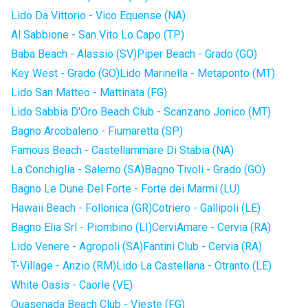
Lido Da Vittorio - Vico Equense (NA)
Al Sabbione - San Vito Lo Capo (TP)
Baba Beach - Alassio (SV)
Piper Beach - Grado (GO)
Key West - Grado (GO)
Lido Marinella - Metaponto (MT)
Lido San Matteo - Mattinata (FG)
Lido Sabbia D'Oro Beach Club - Scanzano Jonico (MT)
Bagno Arcobaleno - Fiumaretta (SP)
Famous Beach - Castellammare Di Stabia (NA)
La Conchiglia - Salerno (SA)
Bagno Tivoli - Grado (GO)
Bagno Le Dune Del Forte - Forte dei Marmi (LU)
Hawaii Beach - Follonica (GR)
Cotriero - Gallipoli (LE)
Bagno Elia Srl - Piombino (LI)
CerviAmare - Cervia (RA)
Lido Venere - Agropoli (SA)
Fantini Club - Cervia (RA)
T-Village - Anzio (RM)
Lido La Castellana - Otranto (LE)
White Oasis - Caorle (VE)
Quasenada Beach Club - Vieste (FG)