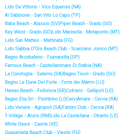
Lido Da Vittorio - Vico Equense (NA)
Al Sabbione - San Vito Lo Capo (TP)
Baba Beach - Alassio (SV)
Piper Beach - Grado (GO)
Key West - Grado (GO)
Lido Marinella - Metaponto (MT)
Lido San Matteo - Mattinata (FG)
Lido Sabbia D'Oro Beach Club - Scanzano Jonico (MT)
Bagno Arcobaleno - Fiumaretta (SP)
Famous Beach - Castellammare Di Stabia (NA)
La Conchiglia - Salerno (SA)
Bagno Tivoli - Grado (GO)
Bagno Le Dune Del Forte - Forte dei Marmi (LU)
Hawaii Beach - Follonica (GR)
Cotriero - Gallipoli (LE)
Bagno Elia Srl - Piombino (LI)
CerviAmare - Cervia (RA)
Lido Venere - Agropoli (SA)
Fantini Club - Cervia (RA)
T-Village - Anzio (RM)
Lido La Castellana - Otranto (LE)
White Oasis - Caorle (VE)
Quasenada Beach Club - Vieste (FG)