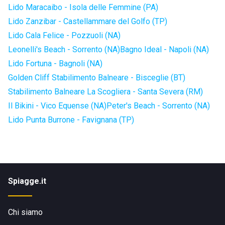
Lido Maracaibo - Isola delle Femmine (PA)
Lido Zanzibar - Castellammare del Golfo (TP)
Lido Cala Felice - Pozzuoli (NA)
Leonelli's Beach - Sorrento (NA)
Bagno Ideal - Napoli (NA)
Lido Fortuna - Bagnoli (NA)
Golden Cliff Stabilimento Balneare - Bisceglie (BT)
Stabilimento Balneare La Scogliera - Santa Severa (RM)
Il Bikini - Vico Equense (NA)
Peter's Beach - Sorrento (NA)
Lido Punta Burrone - Favignana (TP)
Spiagge.it
Chi siamo