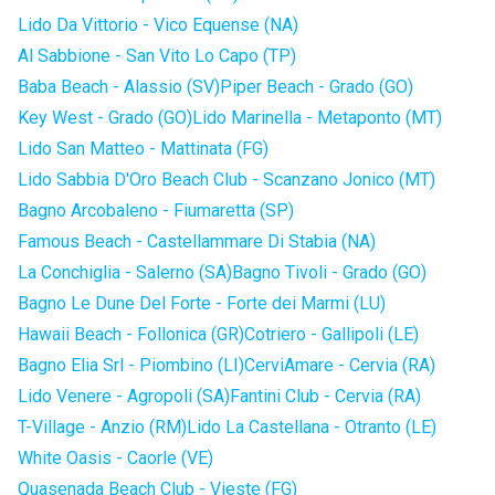
Lido Da Vittorio - Vico Equense (NA)
Al Sabbione - San Vito Lo Capo (TP)
Baba Beach - Alassio (SV)
Piper Beach - Grado (GO)
Key West - Grado (GO)
Lido Marinella - Metaponto (MT)
Lido San Matteo - Mattinata (FG)
Lido Sabbia D'Oro Beach Club - Scanzano Jonico (MT)
Bagno Arcobaleno - Fiumaretta (SP)
Famous Beach - Castellammare Di Stabia (NA)
La Conchiglia - Salerno (SA)
Bagno Tivoli - Grado (GO)
Bagno Le Dune Del Forte - Forte dei Marmi (LU)
Hawaii Beach - Follonica (GR)
Cotriero - Gallipoli (LE)
Bagno Elia Srl - Piombino (LI)
CerviAmare - Cervia (RA)
Lido Venere - Agropoli (SA)
Fantini Club - Cervia (RA)
T-Village - Anzio (RM)
Lido La Castellana - Otranto (LE)
White Oasis - Caorle (VE)
Quasenada Beach Club - Vieste (FG)