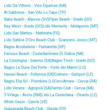
Lido Da Vittorio - Vico Equense (NA)
Al Sabbione - San Vito Lo Capo (TP)
Baba Beach - Alassio (SV)
Piper Beach - Grado (GO)
Key West - Grado (GO)
Lido Marinella - Metaponto (MT)
Lido San Matteo - Mattinata (FG)
Lido Sabbia D'Oro Beach Club - Scanzano Jonico (MT)
Bagno Arcobaleno - Fiumaretta (SP)
Famous Beach - Castellammare Di Stabia (NA)
La Conchiglia - Salerno (SA)
Bagno Tivoli - Grado (GO)
Bagno Le Dune Del Forte - Forte dei Marmi (LU)
Hawaii Beach - Follonica (GR)
Cotriero - Gallipoli (LE)
Bagno Elia Srl - Piombino (LI)
CerviAmare - Cervia (RA)
Lido Venere - Agropoli (SA)
Fantini Club - Cervia (RA)
T-Village - Anzio (RM)
Lido La Castellana - Otranto (LE)
White Oasis - Caorle (VE)
Quasenada Beach Club - Vieste (FG)