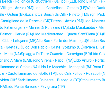
 Beach - Follonica (GR)
Cotriero - Gallipoli (LE)
Bagno Elia Srl - P
-Village - Anzio (RM)
Lido La Castellana - Otranto (LE)
White Oasis
lu - Ostuni (BR)
Eucaliptus Beach da Cilli - Pineto (TE)
Bagni Pado
 Castiglione della Pescaia (GR)
Tirrena - Anzio (RM)
Lido Albatros
do Fatamorgana - Marina Di Pulsaano (TA)
Lido Marakaibbo - Mar
Balmor - Cervia (RA)
Lido Mediterraneo - Quartu Sant'Elena (CA)
B
 Club - Letojanni (ME)
Alle Boe - Forte dei Marmi (LU)
Golden Bea
a - Gaeta (LT)
Lido Don Pablo - Castel Volturno (CE)
Riviera Di Le
 - Meta (NA)
Spiaggia Di Torre Guaceto - Carovigno (BR)
Lido Cal
ignano A Mare (BA)
Bagno Sirena - Napoli (NA)
Lido Arturo - Portic
llammare di Stabia (NA)
Lido Le Macchie - Monopoli (BA)
Rosa De
bar - Castellammare del Golfo (TP)
Lido Cala Felice - Pozzuoli (
olden Cliff Stabilimento Balneare - Bisceglie (BT)
Stabilimento B
(NA)
Lido Punta Burrone - Favignana (TP)