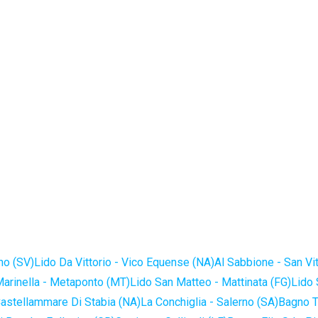
no (SV)
Lido Da Vittorio - Vico Equense (NA)
Al Sabbione - San Vi
Marinella - Metaponto (MT)
Lido San Matteo - Mattinata (FG)
Lido 
astellammare Di Stabia (NA)
La Conchiglia - Salerno (SA)
Bagno T