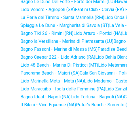
Bagno Le Dune Del Forte - Forte dei Marmi (LU)
Hawaii
Lido Venere - Agropoli (SA)
Fantini Club - Cervia (RA)
T
La Perla del Tirreno - Santa Marinella (RM)
Lido Onda B
Spiaggia Le Dune - Margherita di Savoia (BT)
La Vela -
Bagno Tiki 26 - Rimini (RN)
Lido Arturo - Portici (NA)
Li
Bagno la Versiliana - Marina di Pietrasanta (LU)
Bagno 
Bagno Fassoni - Marina di Massa (MS)
Paradise Beach
Bagno Caesar 222 - Lido Adriano (RA)
Lido Bahia Blanc
Lido 48 Beach - Marina Di Pisticci (MT)
Lido Metamare
Panorama Beach - Maiori (SA)
Cala San Giovanni - Pol
Lido Marinella Meta - Meta (NA)
Lido Moderno - Caste
Lido Maracaibo - Isola delle Femmine (PA)
Lido Zanzi
Bagno Ideal - Napoli (NA)
Lido Fortuna - Bagnoli (NA)
G
Il Bikini - Vico Equense (NA)
Peter's Beach - Sorrento 