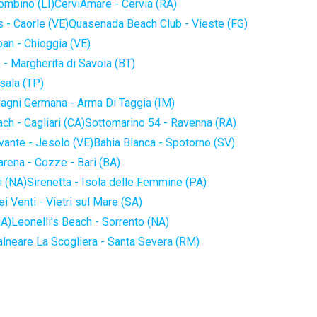
iombino (LI)
CerviAmare - Cervia (RA)
 - Caorle (VE)
Quasenada Beach Club - Vieste (FG)
an - Chioggia (VE)
 - Margherita di Savoia (BT)
sala (TP)
agni Germana - Arma Di Taggia (IM)
ch - Cagliari (CA)
Sottomarino 54 - Ravenna (RA)
vante - Jesolo (VE)
Bahia Blanca - Spotorno (SV)
arena - Cozze - Bari (BA)
i (NA)
Sirenetta - Isola delle Femmine (PA)
i Venti - Vietri sul Mare (SA)
NA)
Leonelli's Beach - Sorrento (NA)
alneare La Scogliera - Santa Severa (RM)